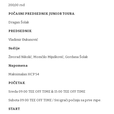
200,00 rsd
POČASNI PREDSEDNIK JUNIOR TOURA
:
Dragan Šolak
PREDSEDNIK
:
Vladimir Đukanović
Sudije
:
Živorad Nikolić, Momčilo Mijušković, Gordana Šolak
Napomena
:
Maksimalan HCP 54
POČETAK
:
Sreda 09:00 TEE OFF TIME ili 15:00 TEE OFF TIME
Subota 09:00 TEE OFF TIME / Svi igrači počinju sa prve rupe.
START
: