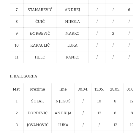
7
STANAREVIĆ
ANDREJ
/
/
6
8
ĆUIĆ
NIKOLA
/
/
/
9
ĐORĐEVIĆ
MARKO
/
2
/
10
KARAULIĆ
LUKA
/
/
/
11
HELC
RANKO
/
/
/
II KATEGORIJA
Mst.
Prezime
Ime
30.04.
11.05.
28.05.
01.
1
ŠOLAK
NJEGOŠ
/
10
8
1
2
ĐORĐEVIĆ
ANDRIJA
/
12
6
8
3
JOVANOVIĆ
LUKA
/
/
12
1