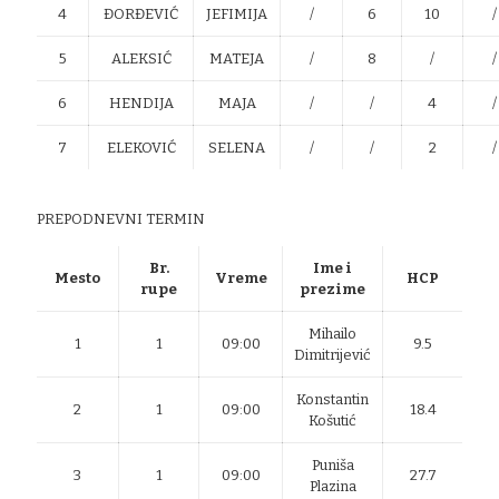
4
ĐORĐEVIĆ
JEFIMIJA
/
6
10
/
5
ALEKSIĆ
MATEJA
/
8
/
/
6
HENDIJA
MAJA
/
/
4
/
7
ELEKOVIĆ
SELENA
/
/
2
/
PREPODNEVNI TERMIN
Br.
Ime i
Mesto
Vreme
HCP
rupe
prezime
Mihailo
1
1
09:00
9.5
Dimitrijević
Konstantin
2
1
09:00
18.4
Košutić
Puniša
3
1
09:00
27.7
Plazina