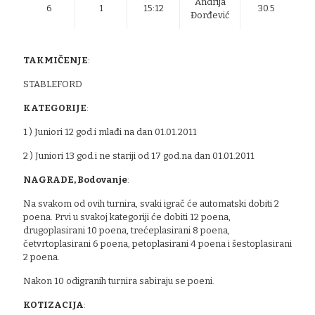
Andrija
6
1
15:12
30.5
Đorđević
TAKMIČENJE
:
STABLEFORD
KATEGORIJE
:
1 ) Juniori 12 god.i mlađi na dan 01.01.2011
2 ) Juniori 13 god.i ne stariji od 17 god.na dan 01.01.2011
NAGRADE, Bodovanje
:
Na svakom od ovih turnira, svaki igrač će automatski dobiti 2
poena. Prvi u svakoj kategoriji će dobiti 12 poena,
drugoplasirani 10 poena, trećeplasirani 8 poena,
četvrtoplasirani 6 poena, petoplasirani 4 poena i šestoplasirani
2 poena.
Nakon 10 odigranih turnira sabiraju se poeni.
KOTIZACIJA
: