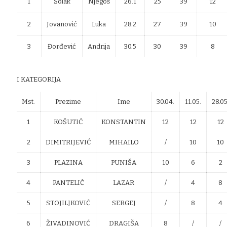
1
Šolak
Njegoš
26.1
25
39
12
2
Jovanović
Luka
28.2
27
39
10
3
Đorđević
Andrija
30.5
30
39
8
I KATEGORIJA
Mst.
Prezime
Ime
30.04.
11.05.
28.05
1
KOŠUTIĆ
KONSTANTIN
12
12
12
2
DIMITRIJEVIĆ
MIHAILO
/
10
10
3
PLAZINA
PUNIŠA
10
6
2
4
PANTELIĆ
LAZAR
/
4
8
5
STOJILJKOVIĆ
SERGEJ
/
8
4
6
ŽIVADINOVIĆ
DRAGIŠA
8
/
/