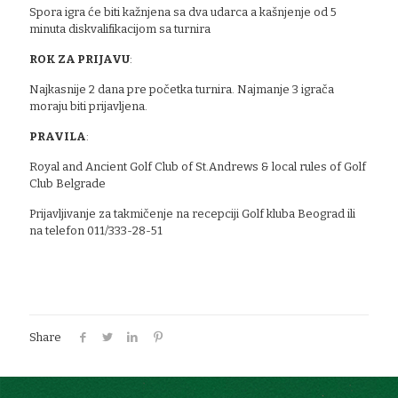
Spora igra će biti kažnjena sa dva udarca a kašnjenje od 5
minuta diskvalifikacijom sa turnira
ROK ZA PRIJAVU
:
Najkasnije 2 dana pre početka turnira. Najmanje 3 igrača
moraju biti prijavljena.
PRAVILA
:
Royal and Ancient Golf Club of St.Andrews & local rules of Golf
Club Belgrade
Prijavljivanje za takmičenje na recepciji Golf kluba Beograd ili
na telefon 011/333-28-51
Share