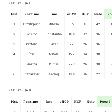
KATEGORIJA I
Mst.
Prezime
Ime
eHCP
HCP
Neto
Po
1
Dimitrijević
Mihailo
9.5
8
42
2
Košutić
Konstantin
18.4
17
36
3
Pantelić
Lazar
27
26
36
4
Ćuić
Nikola
15.2
14
30
5
Plazina
Puniša
27.7
26
30
6
Stanarević
Andrej
17.4
16
27
KATEGORIJA II
Mst.
Prezime
Ime
eHCP
HCP
Neto
Poeni