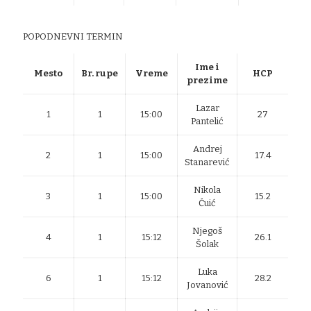
POPODNEVNI TERMIN
Ime i
Mesto
Br. rupe
Vreme
HCP
prezime
Lazar
1
1
15:00
27
Pantelić
Andrej
2
1
15:00
17.4
Stanarević
Nikola
3
1
15:00
15.2
Ćuić
Njegoš
4
1
15:12
26.1
Šolak
Luka
6
1
15:12
28.2
Jovanović