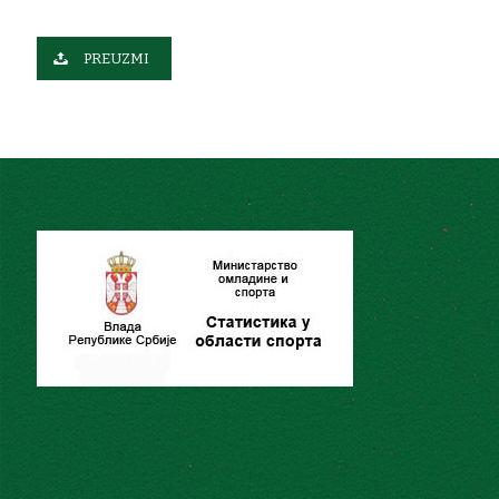
2021
PREUZMI
Turnir
Plasman
Kategorija
Tim
European
Young
Vukašin
42. mesto
Dečaci
Masters,
Suturović
Finska
Tim: J.
Đorđević, L.
Todorović,
European
T.
Ladies Team
11. mesto
Dame
Palkovljević,
Shiels, Letonija
Z. Korać,
Kapiten: V.
Simeunović
Tim: M.
Jokić, D.
Cvetković,
Euroepan
A.
Amateur Team