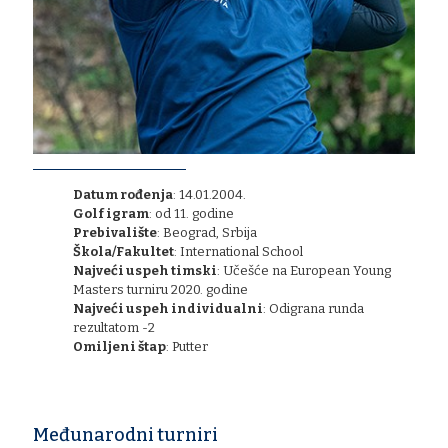
Datum rođenja
: 14.01.2004.
​Golf igram
: od 11. godine
Prebivalište
: Beograd, Srbija
Škola/Fakultet
: International School
Najveći uspeh timski
: Učešće na European Young
Masters turniru 2020. godine
Najveći uspeh individualni
: Odigrana runda
rezultatom -2
Omiljeni štap
: Putter
Međunarodni turniri
Međunarodni turniri