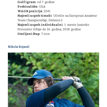
​Golf igram
: od 7. godine
Prebivalište
: USA
WAGR pozicija
: 2241
Najveći uspeh timski
: Učešće na European Amateur
Team Championship, Division 2
Najveći uspeh individualni
: 1. mesto Junirsko
Prvenstvo Srbije do 16. godina, 2018. godine
Omiljeni štap
: 7 iron
Nikola Bojanić