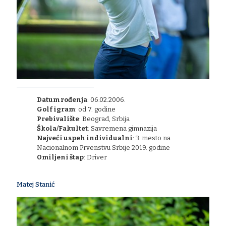
Datum rođenja
: 06.02.2006.
​Golf igram
: od 7. godine
Prebivalište
: Beograd, Srbija
Škola/Fakultet
: Savremena gimnazija
Najveći uspeh individualni
: 3. mesto na
Nacionalnom Prvenstvu Srbije 2019. godine
Omiljeni štap
: Driver
Matej Stanić