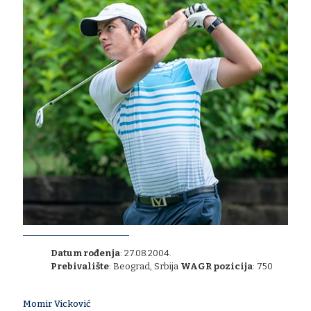
Datum rođenja
: 27.08.2004.
​Prebivalište
: Beograd, Srbija
WAGR pozicija
: 750
Momir Vicković