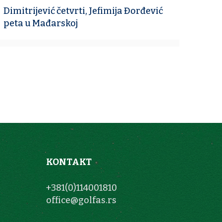
Dimitrijević četvrti, Jefimija Đorđević
peta u Mađarskoj
KONTAKT
+381(0)114001810
office@golfas.rs