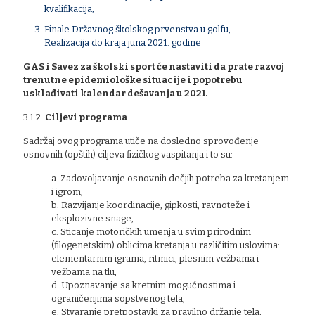
kvalifikacija;
Finale Državnog školskog prvenstva u golfu,
Realizacija do kraja juna 2021. godine
GAS i Savez za školski sport će nastaviti da prate razvoj
trenutne epidemiološke situacije i popotrebu
usklađivati kalendar dešavanja u 2021.
3.1.2.
Ciljevi programa
Sadržaj ovog programa utiče na dosledno sprovođenje
osnovnih (opštih) ciljeva fizičkog vaspitanja i to su:
a. Zadovoljavanje osnovnih dečjih potreba za kretanjem
i igrom,
b. Razvijanje koordinacije, gipkosti, ravnoteže i
eksplozivne snage,
c. Sticanje motoričkih umenja u svim prirodnim
(filogenetskim) oblicima kretanja u različitim uslovima:
elementarnim igrama, ritmici, plesnim vežbama i
vežbama na tlu,
d. Upoznavanje sa kretnim mogućnostima i
ograničenjima sopstvenog tela,
e. Stvaranje pretpostavki za pravilno držanje tela,