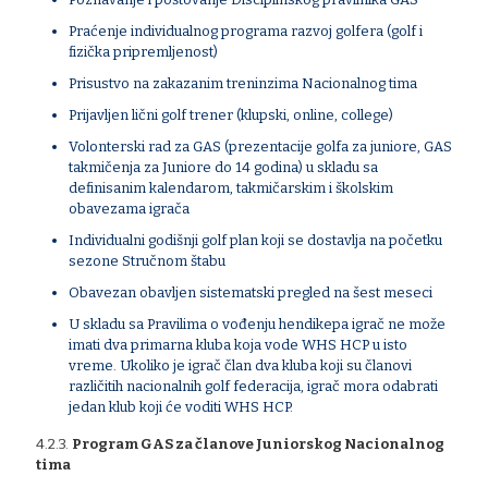
Praćenje individualnog programa razvoj golfera (golf i
fizička pripremljenost)
Prisustvo na zakazanim treninzima Nacionalnog tima
Prijavljen lični golf trener (klupski, online, college)
Volonterski rad za GAS (prezentacije golfa za juniore, GAS
takmičenja za Juniore do 14 godina) u skladu sa
definisanim kalendarom, takmičarskim i školskim
obavezama igrača
Individualni godišnji golf plan koji se dostavlja na početku
sezone Stručnom štabu
Obavezan obavljen sistematski pregled na šest meseci
U skladu sa Pravilima o vođenju hendikepa igrač ne može
imati dva primarna kluba koja vode WHS HCP u isto
vreme. Ukoliko je igrač član dva kluba koji su članovi
različitih nacionalnih golf federacija, igrač mora odabrati
jedan klub koji će voditi WHS HCP.
4.2.3.
Program GAS za članove Juniorskog Nacionalnog
tima