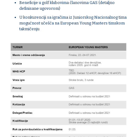
Beneficije u golf klubovima članovima GAS (detaljno
definisane ugovorom)
U konkurenciji sa igračima iz Juniorskog Nacionalnog tima
mogućnost učešća na European Young Masters timskom
takmičenju