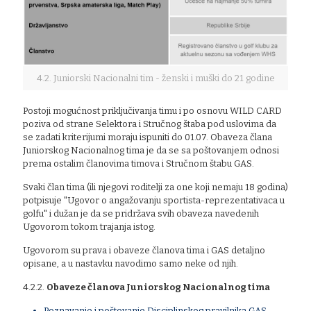
4.2. Juniorski Nacionalni tim - ženski i muški do 21 godine
Postoji mogućnost priključivanja timu i po osnovu WILD CARD
poziva od strane Selektora i Stručnog štaba pod uslovima da
se zadati kriterijumi moraju ispuniti do 01.07. Obaveza člana
Juniorskog Nacionalnog tima je da se sa poštovanjem odnosi
prema ostalim članovima timova i Stručnom štabu GAS.
Svaki član tima (ili njegovi roditelji za one koji nemaju 18 godina)
potpisuje "Ugovor o angažovanju sportista-reprezentativaca u
golfu" i dužan je da se pridržava svih obaveza navedenih
Ugovorom tokom trajanja istog.
Ugovorom su prava i obaveze članova tima i GAS detaljno
opisane, a u nastavku navodimo samo neke od njih.
4.2.2.
Obaveze članova Juniorskog Nacionalnog tima
Poznavanje i poštovanje Disciplinskog pravilnika GAS