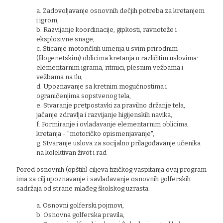
a. Zadovoljavanje osnovnih dečjih potreba za kretanjem
i igrom,
b. Razvijanje koordinacije, gipkosti, ravnoteže i
eksplozivne snage,
c. Sticanje motoričkih umenja u svim prirodnim
(filogenetskim) oblicima kretanja u različitim uslovima:
elementarnim igrama, ritmici, plesnim vežbama i
vežbama na tlu,
d. Upoznavanje sa kretnim mogućnostima i
ograničenjima sopstvenog tela,
e. Stvaranje pretpostavki za pravilno držanje tela,
jačanje zdravlja i razvijanje higijenskih navika,
f. Formiranje i ovladavanje elementarnim oblicima
kretanja - "motoričko opismenjavanje",
g. Stvaranje uslova za socijalno prilagođavanje učenika
na kolektivan život i rad
Pored osnovnih (opštih) ciljeva fizičkog vaspitanja ovaj program
ima za cilj upoznavanje i savladavanje osnovnih golferskih
sadržaja od strane mlađeg školskog uzrasta:
a. Osnovni golferski pojmovi,
b. Osnovna golferska pravila,