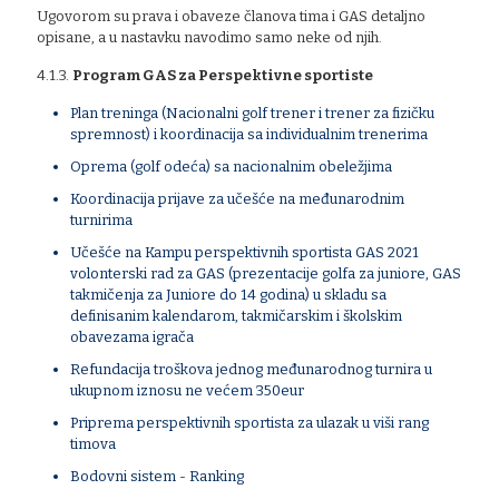
Ugovorom su prava i obaveze članova tima i GAS detaljno
opisane, a u nastavku navodimo samo neke od njih.
4.1.3.
Program GAS za Perspektivne sportiste
Plan treninga (Nacionalni golf trener i trener za fizičku
spremnost) i koordinacija sa individualnim trenerima
Oprema (golf odeća) sa nacionalnim obeležjima
Koordinacija prijave za učešće na međunarodnim
turnirima
Učešće na Kampu perspektivnih sportista GAS 2021
volonterski rad za GAS (prezentacije golfa za juniore, GAS
takmičenja za Juniore do 14 godina) u skladu sa
definisanim kalendarom, takmičarskim i školskim
obavezama igrača
Refundacija troškova jednog međunarodnog turnira u
ukupnom iznosu ne većem 350eur
Priprema perspektivnih sportista za ulazak u viši rang
timova
Bodovni sistem - Ranking