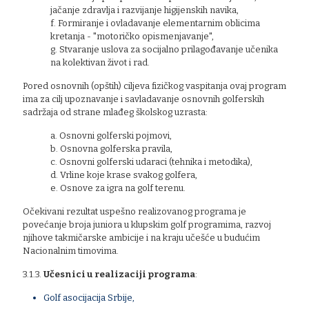
jačanje zdravlja i razvijanje higijenskih navika,
f. Formiranje i ovladavanje elementarnim oblicima
kretanja - "motoričko opismenjavanje",
g. Stvaranje uslova za socijalno prilagođavanje učenika
na kolektivan život i rad.
Pored osnovnih (opštih) ciljeva fizičkog vaspitanja ovaj program
ima za cilj upoznavanje i savladavanje osnovnih golferskih
sadržaja od strane mlađeg školskog uzrasta:
a. Osnovni golferski pojmovi,
b. Osnovna golferska pravila,
c. Osnovni golferski udaraci (tehnika i metodika),
d. Vrline koje krase svakog golfera,
e. Osnove za igra na golf terenu.
Očekivani rezultat uspešno realizovanog programa je
povećanje broja juniora u klupskim golf programima, razvoj
njihove takmičarske ambicije i na kraju učešće u budućim
Nacionalnim timovima.
3.1.3.
Učesnici u realizaciji programa
:
Golf asocijacija Srbije,