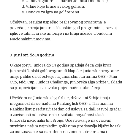
c. Osnovni golferski udaraci (tehnika i metodika),
d. Vrline koje krase svakog golfera,
e. Osnove za igra na golf terenu
Očekivani rezultat uspešno realizovanog programa je
povećanje broja juniora u klupskim golf programima, razvoj
njihove takmičarske ambicije i na kraju učešće u budućim
Nacionalnim timovima.
3.
Juniori do 14 godina
U kategoriju Juniora do 14 godina spadaju deca koja kroz
Juniorski školski golf program ili klupske juniorske programe
imaju priliku da učestvuju na juniorskim turnirima GAS - Mini
Cup, Midi Cup, Juniors Challenge, Juniorska Liga Srbije u skladu
sa propozicijama za svako pojedinačno takmičenje.
Učešćem na Juniorskoj ligi Srbije, državljani Srbije imaju
mogućnost da se nađu na Ranking listi GAS-a. Plasman na
Ranking listu predstavlja jedan od uslova za dalji razvoj igrača i
u zavisnosti od ostvarenih rezultata mogućnost ulaska u
Juniorski nacionalni tim Srbije. Učestvovanje na ovakvim
turnirima našim najmlađim golferima predstavlja ključni korak
za upoznavanje sa narednim razvojnim kategorijama i