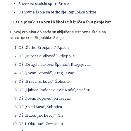
Savez za školski sport Srbije,
Osnovne škole sa teritorije Republike Srbije
3.1.3.1.
Spisak Osnovnih škola uključenih u projekat
U ovaj Projekat do sada su uključene osnovne škole sa
teritorije cele Republike Srbije:
OŠ „Žarko Zrenjanin“, Apatin
OŠ „Mirosav Stiković“, Prijepolje
OŠ „Dragiša Luković Španac”, Kragujevac
OŠ “Jovan Popović”, Kragujevac
OŠ „Braća Jerković”, Železnik
OŠ „Ljubica Radosavljević Nada”,Zaječar
OŠ „Jovan Popović”, Kruševac
OŠ „Sveti Sava”, Subotica
OŠ „Bubanjski heroji”, Niš
OŠ 1. Oktobar”, Zrenjanin