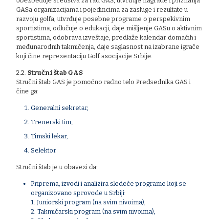
obezbeđuje sredstva za rad GAS, utvrđuje nagrade i priznanja
GASa organizacijama i pojedincima za zasluge i rezultate u
razvoju golfa, utvrđuje posebne programe o perspekivnim
sportistima, odlučuje o edukacji, daje mišljenje GASu o aktivnim
sportistima, odobrava izveštaje, predlaže kalendar domaćih i
međunarodnih takmičenja, daje saglasnost na izabrane igrače
koji čine reprezentaciju Golf asocijacije Srbije.
2.2.
Stručni štab GAS
Stručni štab GAS je pomoćno radno telo Predsednika GAS i
čine ga:
Generalni sekretar,
Trenerski tim,
Timski lekar,
Selektor
Stručni štab je u obavezi da:
Priprema, izvodi i analizira sledeće programe koji se
organizovano sprovode u Srbiji:
1. Juniorski program (na svim nivoima),
2. Takmičarski program (na svim nivoima),