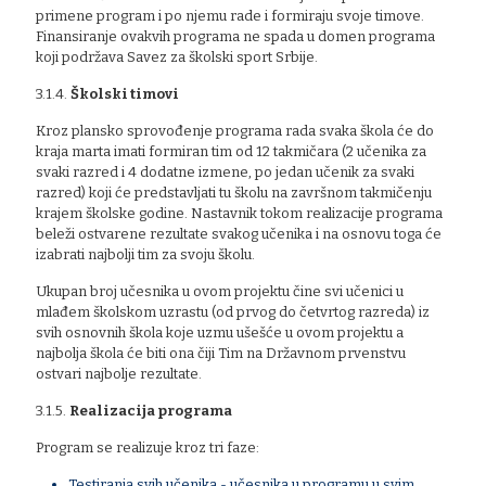
primene program i po njemu rade i formiraju svoje timove.
Finansiranje ovakvih programa ne spada u domen programa
koji podržava Savez za školski sport Srbije.
3.1.4.
Školski timovi
Kroz plansko sprovođenje programa rada svaka škola će do
kraja marta imati formiran tim od 12 takmičara (2 učenika za
svaki razred i 4 dodatne izmene, po jedan učenik za svaki
razred) koji će predstavljati tu školu na završnom takmičenju
krajem školske godine. Nastavnik tokom realizacije programa
beleži ostvarene rezultate svakog učenika i na osnovu toga će
izabrati najbolji tim za svoju školu.
Ukupan broj učesnika u ovom projektu čine svi učenici u
mlađem školskom uzrastu (od prvog do četvrtog razreda) iz
svih osnovnih škola koje uzmu ušešće u ovom projektu a
najbolja škola će biti ona čiji Tim na Državnom prvenstvu
ostvari najbolje rezultate.
3.1.5.
Realizacija programa
Program se realizuje kroz tri faze:
Testiranja svih učenika - učesnika u programu u svim