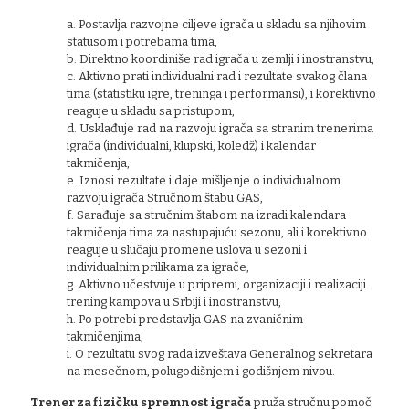
a. Postavlja razvojne ciljeve igrača u skladu sa njihovim
statusom i potrebama tima,
b. Direktno koordiniše rad igrača u zemlji i inostranstvu,
c. Aktivno prati individualni rad i rezultate svakog člana
tima (statistiku igre, treninga i performansi), i korektivno
reaguje u skladu sa pristupom,
d. Usklađuje rad na razvoju igrača sa stranim trenerima
igrača (individualni, klupski, koledž) i kalendar
takmičenja,
e. Iznosi rezultate i daje mišljenje o individualnom
razvoju igrača Stručnom štabu GAS,
f. Sarađuje sa stručnim štabom na izradi kalendara
takmičenja tima za nastupajuću sezonu, ali i korektivno
reaguje u slučaju promene uslova u sezoni i
individualnim prilikama za igrače,
g. Aktivno učestvuje u pripremi, organizaciji i realizaciji
trening kampova u Srbiji i inostranstvu,
h. Po potrebi predstavlja GAS na zvaničnim
takmičenjima,
i. O rezultatu svog rada izveštava Generalnog sekretara
na mesečnom, polugodišnjem i godišnjem nivou.
Trener za fizičku spremnost igrača
pruža stručnu pomoč