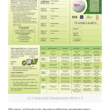
3.2-1 Juniorska članska karta NIVO 1-5
Viši nivoi, od šestog do desetog uključuju strategiju igre i