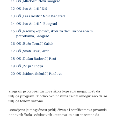
OŠ „Mladost”, Novi Beograd
OŠ „Ivo Andrić“ Niš
OŠ „Laza Kostić“ Novi Beograd
OŠ „Ivo Andrić” , Beograd
OŠ „Radivoj Popović“, škola za decu sa posebnim
potrebama, Beograd
OŠ „Božo Tomić”, Čačak
OŠ „Sveti Sava“, Pirot
OŠ „Dušan Radović“, Pirot
OŠ „22. jul“, Inđija
OŠ „Isidora Sekulić“, Pančevo
Program je otvoren za nove škole koje su u mogućnosti da
uključe program. Shodno okolnostima će biti omogućeno da se
uključe tokom sezone.
Ostavljena je mogućnost priključivanja i ostalih timova privatnih
osnovnih škola i edukativnih ustanova koje su spremne da