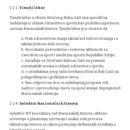
2.2.3.
Timski lekar
Timski lekar u okviru Stručnog štaba GAS ima specifična
zaduženja iz oblasti zdravstva u sportu kao podrška uspešnom
razvoju Nacionalnih timova. Timski lekar je u obavezi da:
a. Prati zdravstvena stanja takmičara tokom treninga i u
takmičarskom delu sezone,
b. Koordiniše preventivne i redovne aktivnosti sa
Zavodom za sport i medicinu sporta Republike Srbije,
c. Sarađuje sa Stručnim štabom GAS na primeni
eventualnih novina u oblasti zdravstva u sportu,
d. o rezultatima svog rada izveštava Stručni štab GAS na
polugodišnjem i godišnjem nivou,
e. Kao odgovorno lice za Antidoping program vrši
nadzor i sprovođenje mera za sprečavanje dopinga kod
Nacionalnih selekcija
2.2.4.
Selektor Nacionalnih timova
Selektor NT koordinira rad Nacionalnih timova i aktivno
učestvuje u planiranju, izvršenju i analizi svih procesa
takmičenja timova sa ciljem postizanja definisanih rezultata u
takmičarskoj sezoni.