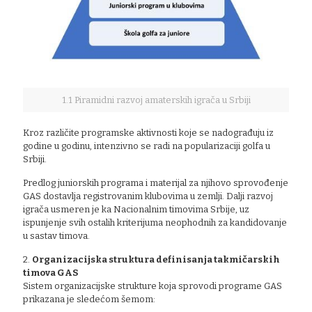
1.1 Piramidni razvoj amaterskih igrača u Srbiji
Kroz različite programske aktivnosti koje se nadograđuju iz
godine u godinu, intenzivno se radi na popularizaciji golfa u
Srbiji.
Predlog juniorskih programa i materijal za njihovo sprovođenje
GAS dostavlja registrovanim klubovima u zemlji. Dalji razvoj
igrača usmeren je ka Nacionalnim timovima Srbije, uz
ispunjenje svih ostalih kriterijuma neophodnih za kandidovanje
u sastav timova.
2.
Organizacijska struktura definisanja takmičarskih
timova GAS
Sistem organizacijske strukture koja sprovodi programe GAS
prikazana je sledećom šemom: