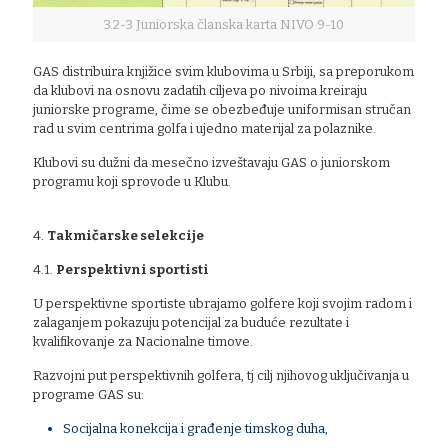
3.2-3 Juniorska članska karta NIVO 9-10
GAS distribuira knjižice svim klubovima u Srbiji, sa preporukom
da klubovi na osnovu zadatih ciljeva po nivoima kreiraju
juniorske programe, čime se obezbeđuje uniformisan stručan
rad u svim centrima golfa i ujedno materijal za polaznike.
Klubovi su dužni da mesečno izveštavaju GAS o juniorskom
programu koji sprovode u Klubu.
4.
Takmičarske selekcije
4.1.
Perspektivni sportisti
U perspektivne sportiste ubrajamo golfere koji svojim radom i
zalaganjem pokazuju potencijal za buduće rezultate i
kvalifikovanje za Nacionalne timove.
Razvojni put perspektivnih golfera, tj cilj njihovog uključivanja u
programe GAS su:
Socijalna konekcija i građenje timskog duha,