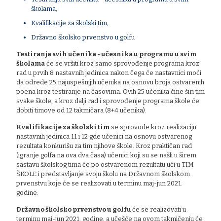
školama,
Kvalifikacije za školski tim,
Državno školsko prvenstvo u golfu
Testiranja svih učenika - učesnika u programu u svim
školama
će se vršiti kroz samo sprovođenje programa kroz
rad u prvih 8 nastavnih jedinica nakon čega će nastavnici moći
da odrede 25 najuspešnijih učenika na osnovu broja ostvarenih
poena kroz testiranje na časovima. Ovih 25 učenika čine širi tim
svake škole, a kroz dalji rad i sprovođenje programa škole će
dobiti timove od 12 takmičara (8+4 učenika).
Kvalifikacije za školski tim
se sprovode kroz realizaciju
nastavnih jedinica 11 i 12 gde učenici na osnovu ostvarenog
rezultata konkurišu za tim njihove škole. Kroz praktičan rad
(igranje golfa na ova dva časa) učenici koji su se našli u širem
sastavu školskog tima će po ostvarenom rezultatu ući u TIM
ŠKOLE i predstavljanje svoju školu na Državnom školskom
prvenstvu koje će se realizovati u terminu maj-jun 2021.
godine.
Državno školsko prvenstvo u golfu
će se realizovati u
terminu maj-jun 2021. godine, a učešće na ovom takmičenju će