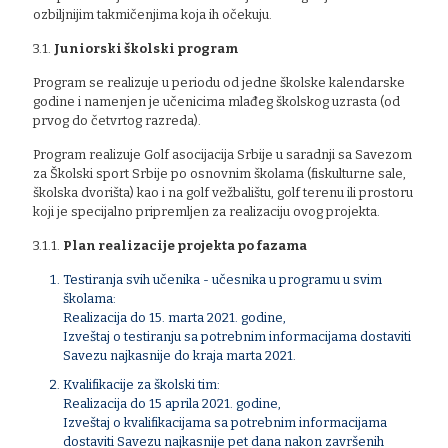
ozbiljnijim takmičenjima koja ih očekuju.
3.1.
Juniorski školski program
Program se realizuje u periodu od jedne školske kalendarske
godine i namenjen je učenicima mlađeg školskog uzrasta (od
prvog do četvrtog razreda).
Program realizuje Golf asocijacija Srbije u saradnji sa Savezom
za Školski sport Srbije po osnovnim školama (fiskulturne sale,
školska dvorišta) kao i na golf vežbalištu, golf terenu ili prostoru
koji je specijalno pripremljen za realizaciju ovog projekta.
3.1.1.
Plan realizacije projekta po fazama
Testiranja svih učenika - učesnika u programu u svim
školama:
Realizacija do 15. marta 2021. godine,
Izveštaj o testiranju sa potrebnim informacijama dostaviti
Savezu najkasnije do kraja marta 2021.
Kvalifikacije za školski tim:
Realizacija do 15 aprila 2021. godine,
Izveštaj o kvalifikacijama sa potrebnim informacijama
dostaviti Savezu najkasnije pet dana nakon završenih