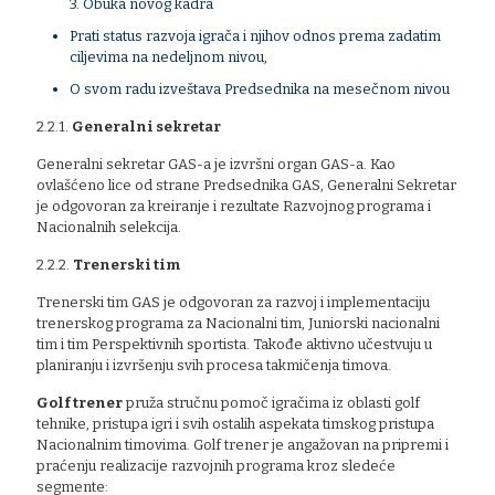
3. Obuka novog kadra
Prati status razvoja igrača i njihov odnos prema zadatim
ciljevima na nedeljnom nivou,
O svom radu izveštava Predsednika na mesečnom nivou
2.2.1.
Generalni sekretar
Generalni sekretar GAS-a je izvršni organ GAS-a. Kao
ovlašćeno lice od strane Predsednika GAS, Generalni Sekretar
je odgovoran za kreiranje i rezultate Razvojnog programa i
Nacionalnih selekcija.
2.2.2.
Trenerski tim
Trenerski tim GAS je odgovoran za razvoj i implementaciju
trenerskog programa za Nacionalni tim, Juniorski nacionalni
tim i tim Perspektivnih sportista. Takođe aktivno učestvuju u
planiranju i izvršenju svih procesa takmičenja timova.
Golf trener
pruža stručnu pomoč igračima iz oblasti golf
tehnike, pristupa igri i svih ostalih aspekata timskog pristupa
Nacionalnim timovima. Golf trener je angažovan na pripremi i
praćenju realizacije razvojnih programa kroz sledeće
segmente: