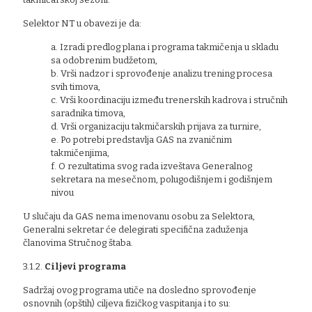
Selektor NT u obavezi je da:
a. Izradi predlog plana i programa takmičenja u skladu
sa odobrenim budžetom,
b. Vrši nadzor i sprovođenje analizu trening procesa
svih timova,
c. Vrši koordinaciju između trenerskih kadrova i stručnih
saradnika timova,
d. Vrši organizaciju takmičarskih prijava za turnire,
e. Po potrebi predstavlja GAS na zvaničnim
takmičenjima,
f. O rezultatima svog rada izveštava Generalnog
sekretara na mesečnom, polugodišnjem i godišnjem
nivou
U slučaju da GAS nema imenovanu osobu za Selektora,
Generalni sekretar će delegirati specifična zaduženja
članovima Stručnog štaba.
3.1.2.
Ciljevi programa
Sadržaj ovog programa utiče na dosledno sprovođenje
osnovnih (opštih) ciljeva fizičkog vaspitanja i to su: