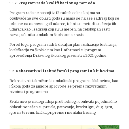
3.1.7.
Program rada kvalifikacionog perioda
Program rada se sastoji iz 12 radnih celina kojima su
obuhvaćene sve oblasti golfa i u njima se nalaze sadržaji koji se
odnose na osnovne golf udarce, tehniku i metodiku učenja tih
udaraca kao i sadržaji koji su usmereni na celokupan rast i
razvoj učenika u mlađem školskom uzrastu.
Pored toga, program sadrži detaljan plan realizacije testiranja,
kvalifikacija za školski tim kao i informacije i program
sprovođenja Državnog školskog prvenstva 2021.godine.
3.2.
Rekereativni i takmičarski programi u klubovima
Rekreativni i takmičarski omladinski program u klubovima, kao
i Škola golfa za juniore sprovode se prema razvrstanim
nivoima i programima.
Svaki nivo je nadogradnja prethodnog i obuhvata pojedinačne
oblasti: ponašanje i pravila, patovanje, kratku igru, dugu igru,
igru na terenu, fizičku pripremu i mentalni trening.