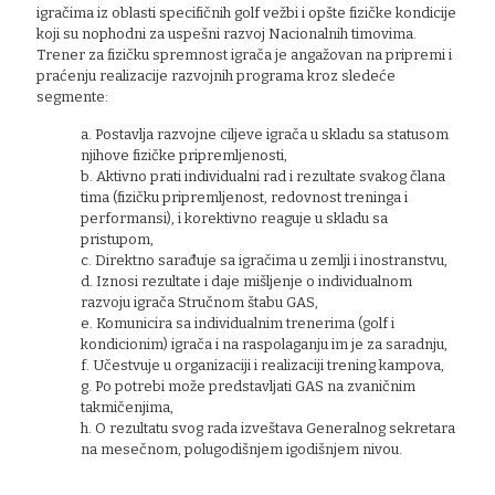
igračima iz oblasti specifičnih golf vežbi i opšte fizičke kondicije
koji su nophodni za uspešni razvoj Nacionalnih timovima.
Trener za fizičku spremnost igrača je angažovan na pripremi i
praćenju realizacije razvojnih programa kroz sledeće
segmente:
a. Postavlja razvojne ciljeve igrača u skladu sa statusom
njihove fizičke pripremljenosti,
b. Aktivno prati individualni rad i rezultate svakog člana
tima (fizičku pripremljenost, redovnost treninga i
performansi), i korektivno reaguje u skladu sa
pristupom,
c. Direktno sarađuje sa igračima u zemlji i inostranstvu,
d. Iznosi rezultate i daje mišljenje o individualnom
razvoju igrača Stručnom štabu GAS,
e. Komunicira sa individualnim trenerima (golf i
kondicionim) igrača i na raspolaganju im je za saradnju,
f. Učestvuje u organizaciji i realizaciji trening kampova,
g. Po potrebi može predstavljati GAS na zvaničnim
takmičenjima,
h. O rezultatu svog rada izveštava Generalnog sekretara
na mesečnom, polugodišnjem igodišnjem nivou.