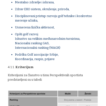
Mentalno zdravlje i ishrana,
Zdrav EKO sistem, okruženje, priroda,
Disciplinovani pristup razvoju golf tehnike i konkretno
merenje učinka,
Usmerena fizička aktivnost,
Opšti golf razvoj:
Iskustvo na velikim međunarodnim turnirima,
Nacionalni ranking GAS,
Internacionalni ranking (WAGR)
Podrška Golf asocijacije Srbije,
Koordinacija, raspis, prijave
4.1.1.
Kriterijum
Kriterijumi za članstvo u timu Perspektivnih sportista
predstavljeni su u tabeli: