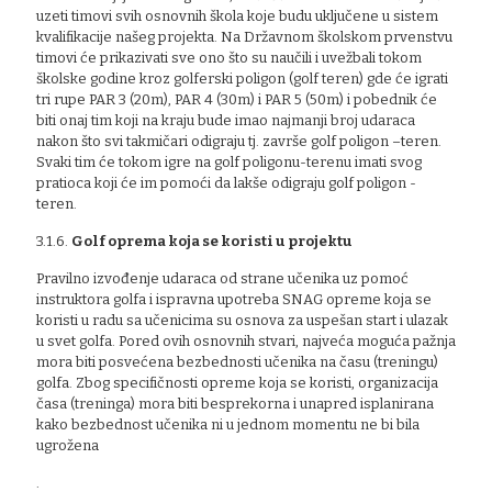
uzeti timovi svih osnovnih škola koje budu uključene u sistem
kvalifikacije našeg projekta. Na Državnom školskom prvenstvu
timovi će prikazivati sve ono što su naučili i uvežbali tokom
školske godine kroz golferski poligon (golf teren) gde će igrati
tri rupe PAR 3 (20m), PAR 4 (30m) i PAR 5 (50m) i pobednik će
biti onaj tim koji na kraju bude imao najmanji broj udaraca
nakon što svi takmičari odigraju tj. završe golf poligon –teren.
Svaki tim će tokom igre na golf poligonu-terenu imati svog
pratioca koji će im pomoći da lakše odigraju golf poligon -
teren.
3.1.6.
Golf oprema koja se koristi u projektu
Pravilno izvođenje udaraca od strane učenika uz pomoć
instruktora golfa i ispravna upotreba SNAG opreme koja se
koristi u radu sa učenicima su osnova za uspešan start i ulazak
u svet golfa. Pored ovih osnovnih stvari, najveća moguća pažnja
mora biti posvećena bezbednosti učenika na času (treningu)
golfa. Zbog specifičnosti opreme koja se koristi, organizacija
časa (treninga) mora biti besprekorna i unapred isplanirana
kako bezbednost učenika ni u jednom momentu ne bi bila
ugrožena
.