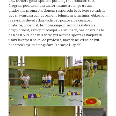
PRO trenera golfa, sportski psiholog i koordinatori GAS.
Program podrazumeva uniformisane treninge u svim
gradovima prema utvrđenom rasporedu, kroz koje se radi na
upoznavanju sa golf opremom, tehnikom, pravilima i etikecijom
i razvijanju devet vrlina (učtivost, poštovanje,čestitost,
poštenje, upornost, fer ponašanje, pravilno rasuđivanje,
odgovornost, samopouzdanje). Za svu decu, bez obzira na to
da li će u budućnosti izabrati put aktivne sportske karijere ili
usavršavanje u nekoj od profesija, navedene vrline će biti
okosnica koja im omogućava “zdravlje i uspeh”.