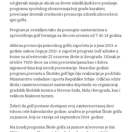
od glavnih misija je uticati na živote mladih ljudi kroz pružanje
programa sportskog obrazovanja koji grade karakter,
povećanje životnih vrednosti i promociju zdravih izbora kroz
igru golfa.
Program je osmišljen tako da pomogne nastavnicima u
sprovođenju golf treninga sa decom uzrasta od 7 do 14 godina.
Aktivna promocija juniorskog golfa započeta je u junu 2011-e
godine nakon čega je 2012-e započet program Golf azbuke u
kome su učestvovale 22 osnovne škole iz Beograda. Učinak je
učešće 7000 dece na ovim prezentacijama kao i dobra
uigranost tima koji izvodi prezentacije. Naredne godine
program prerasta u Školsku golf ligu čiju realizaciju je podržalo
Ministarstvo omladine i sporta Republike Srbije. Odličan odziv
škola i zainteresovanost nastavnika doprinele su organizaciji
gradskih školskih turnira u Novom Sadu, Nišu i Beogradu, kao i
velikom finalnom turniru.
Želeći da golf postane dostupan svoj zainteresovanoj deci
tokom cele kalendarske godine, urađen je projekat Škole golfa
za juniore, koji se razvija od septembra 2014. godine.
Na izradi programa Škole golfa za juniore učesvovao je tim