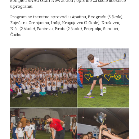
kompleti SNAG (Start New at Golf ) opreme za škole učesnice
u programu.
Program se trenutno sprovodi u Apatinu, Beogradu (5 škola),
Zaječaru, Zrenjaninu, Inđiji, Kragujevcu (2 škole), Kruševcu,
Nišu (2 škole), Pančevu, Pirotu (2 škole), Prijepolju, Subotici,
Čačku.