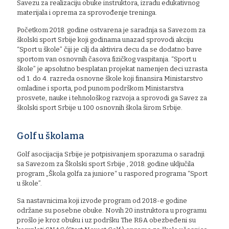
Savezu za realizaciju obuke instruktora, izradu edukativnog
materijala i oprema za sprovođenje treninga.
Početkom 2018. godine ostvarena je saradnja sa Savezom za
školski sport Srbije koji godinama unazad sprovodi akciju
“Sport u škole” čiji je cilj da aktivira decu da se dodatno bave
sportom van osnovnih časova fizičkog vaspitanja. “Sport u
škole” je apsolutno besplatan projekat namenjen deci uzrasta
od 1. do 4. razreda osnovne škole koji finansira Ministarstvo
omladine i sporta, pod punom podrškom Ministarstva
prosvete, nauke i tehnološkog razvoja a sprovodi ga Savez za
školski sport Srbije u 100 osnovnih škola širom Srbije.
Golf u školama
Golf asocijacija Srbije je potpisivanjem sporazuma o saradnji
sa Savezom za Školski sport Srbije , 2018. godine uključila
program „Škola golfa za juniore“ u raspored programa “Sport
u škole”.
Sa nastavnicima koji izvode program od 2018-e godine
održane su posebne obuke. Novih 20 instruktora u programu
prošlo je kroz obuku i uz podršku The R&A obezbeđeni su