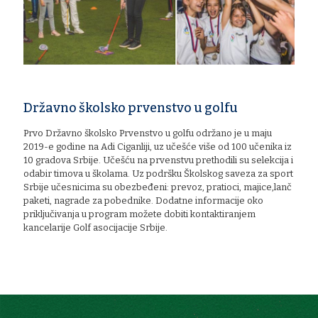
Državno školsko prvenstvo u golfu
Prvo Državno školsko Prvenstvo u golfu održano je u maju
2019-e godine na Adi Ciganliji, uz učešće više od 100 učenika iz
10 gradova Srbije. Učešću na prvenstvu prethodili su selekcija i
odabir timova u školama. Uz podršku Školskog saveza za sport
Srbije učesnicima su obezbeđeni: prevoz, pratioci, majice,lanč
paketi, nagrade za pobednike. Dodatne informacije oko
priključivanja u program možete dobiti kontaktiranjem
kancelarije Golf asocijacije Srbije.