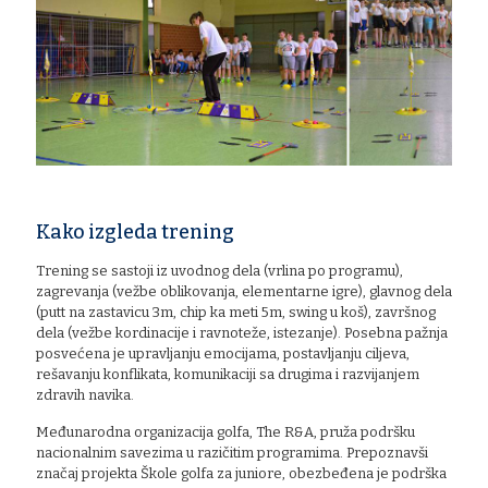
Kako izgleda trening
Trening se sastoji iz uvodnog dela (vrlina po programu),
zagrevanja (vežbe oblikovanja, elementarne igre), glavnog dela
(putt na zastavicu 3m, chip ka meti 5m, swing u koš), završnog
dela (vežbe kordinacije i ravnoteže, istezanje). Posebna pažnja
posvećena je upravljanju emocijama, postavljanju ciljeva,
rešavanju konflikata, komunikaciji sa drugima i razvijanjem
zdravih navika.
Međunarodna organizacija golfa, The R&A, pruža podršku
nacionalnim savezima u razičitim programima. Prepoznavši
značaj projekta Škole golfa za juniore, obezbeđena je podrška