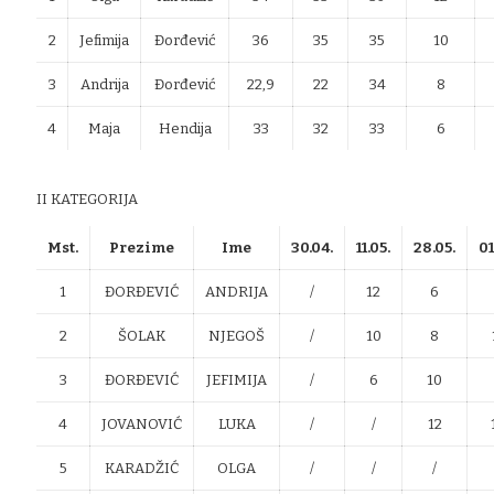
2
Jefimija
Đorđević
36
35
35
10
3
Andrija
Đorđević
22,9
22
34
8
4
Maja
Hendija
33
32
33
6
II KATEGORIJA
Mst.
Prezime
Ime
30.04.
11.05.
28.05.
01
1
ĐORĐEVIĆ
ANDRIJA
/
12
6
2
ŠOLAK
NJEGOŠ
/
10
8
3
ĐORĐEVIĆ
JEFIMIJA
/
6
10
4
JOVANOVIĆ
LUKA
/
/
12
5
KARADŽIĆ
OLGA
/
/
/