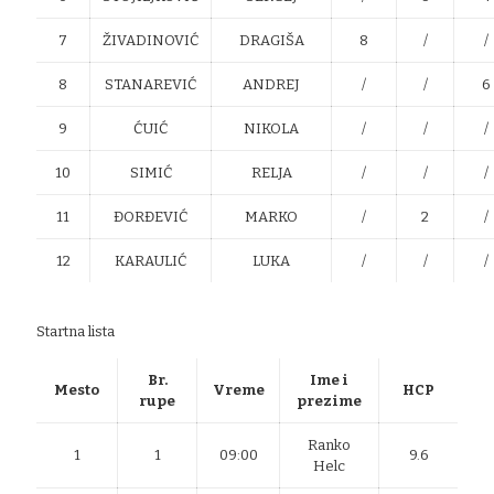
7
ŽIVADINOVIĆ
DRAGIŠA
8
/
/
8
STANAREVIĆ
ANDREJ
/
/
6
9
ĆUIĆ
NIKOLA
/
/
/
10
SIMIĆ
RELJA
/
/
/
11
ĐORĐEVIĆ
MARKO
/
2
/
12
KARAULIĆ
LUKA
/
/
/
Startna lista
Br.
Ime i
Mesto
Vreme
HCP
rupe
prezime
Ranko
1
1
09:00
9.6
Helc