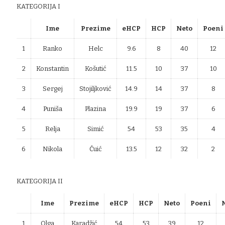
KATEGORIJA I
Ime
Prezime
eHCP
HCP
Neto
Poeni
1
Ranko
Helc
9.6
8
40
12
2
Konstantin
Košutić
11.5
10
37
10
3
Sergej
Stojiljković
14.9
14
37
8
4
Puniša
Plazina
19.9
19
37
6
5
Relja
Simić
54
53
35
4
6
Nikola
Ćuić
13.5
12
32
2
KATEGORIJA II
Ime
Prezime
eHCP
HCP
Neto
Poeni
1
Olga
Karadžić
54
53
39
12