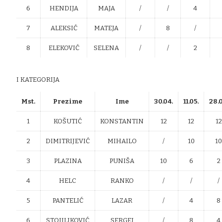
6
HENDIJA
MAJA
/
/
4
7
ALEKSIĆ
MATEJA
/
8
/
8
ELEKOVIĆ
SELENA
/
/
2
I KATEGORIJA
Mst.
Prezime
Ime
30.04.
11.05.
28.0
1
KOŠUTIĆ
KONSTANTIN
12
12
12
2
DIMITRIJEVIĆ
MIHAILO
/
10
10
3
PLAZINA
PUNIŠA
10
6
2
4
HELC
RANKO
/
/
/
5
PANTELIĆ
LAZAR
/
4
8
6
STOJILJKOVIĆ
SERGEJ
/
8
4