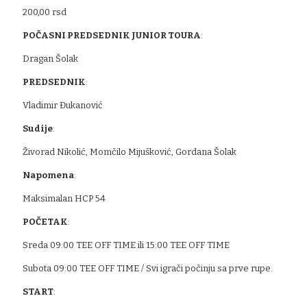
200,00 rsd
POČASNI PREDSEDNIK JUNIOR TOURA
:
Dragan Šolak
PREDSEDNIK
:
Vladimir Đukanović
Sudije
:
Živorad Nikolić, Momčilo Mijušković, Gordana Šolak
Napomena
:
Maksimalan HCP 54
POČETAK
:
Sreda 09:00 TEE OFF TIME ili 15:00 TEE OFF TIME
Subota 09:00 TEE OFF TIME / Svi igrači počinju sa prve rupe.
START
: