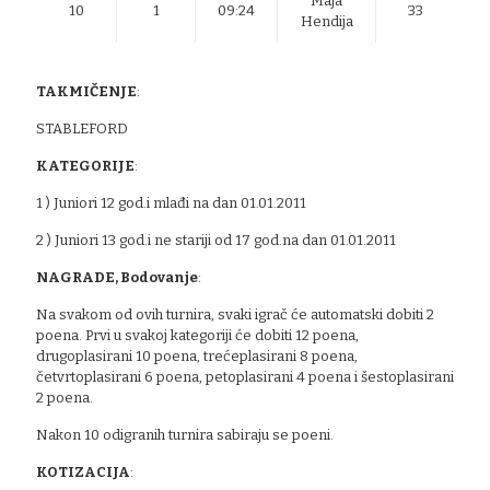
Maja
10
1
09:24
33
Hendija
TAKMIČENJE
:
STABLEFORD
KATEGORIJE
:
1 ) Juniori 12 god.i mlađi na dan 01.01.2011
2 ) Juniori 13 god.i ne stariji od 17 god.na dan 01.01.2011
NAGRADE, Bodovanje
:
Na svakom od ovih turnira, svaki igrač će automatski dobiti 2
poena. Prvi u svakoj kategoriji će dobiti 12 poena,
drugoplasirani 10 poena, trećeplasirani 8 poena,
četvrtoplasirani 6 poena, petoplasirani 4 poena i šestoplasirani
2 poena.
Nakon 10 odigranih turnira sabiraju se poeni.
KOTIZACIJA
: