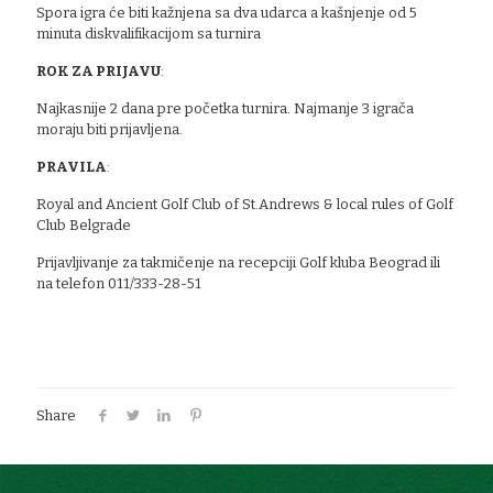
Spora igra će biti kažnjena sa dva udarca a kašnjenje od 5
minuta diskvalifikacijom sa turnira
ROK ZA PRIJAVU
:
Najkasnije 2 dana pre početka turnira. Najmanje 3 igrača
moraju biti prijavljena.
PRAVILA
:
Royal and Ancient Golf Club of St.Andrews & local rules of Golf
Club Belgrade
Prijavljivanje za takmičenje na recepciji Golf kluba Beograd ili
na telefon 011/333-28-51
Share