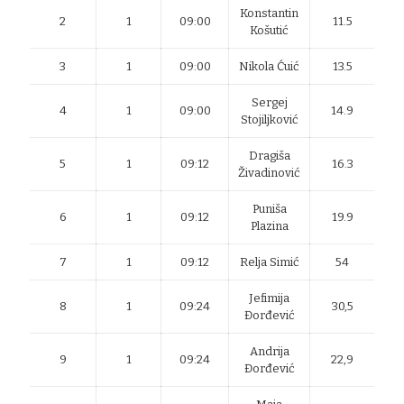
Konstantin
2
1
09:00
11.5
Košutić
3
1
09:00
Nikola Ćuić
13.5
Sergej
4
1
09:00
14.9
Stojiljković
Dragiša
5
1
09:12
16.3
Živadinović
Puniša
6
1
09:12
19.9
Plazina
7
1
09:12
Relja Simić
54
Jefimija
8
1
09:24
30,5
Đorđević
Andrija
9
1
09:24
22,9
Đorđević