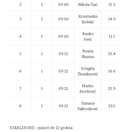
2
1
09:00
Nikola Ćuić
15.3
Konstantin
3
1
09:00
14.9
Košutić
Ranko
4
1
09:00
11.1
Helc
Puniša
5
1
09:12
25.4
Plazina
Dragiša
6
1
09:12
16.6
Živadinović
Marko
7
1
09:12
25.9
Đorđević
Tamara
8
1
09:12
23.2
Palkovljević
STABLEFORD - juniori do 12 godina