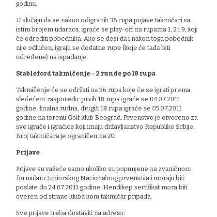
godinu.
U slučaju da se nakon odigranih 36 rupa pojave takmičari sa
istim brojem udaraca, igraće se play-off na rupama 1, 2 i 9, koji
će odrediti pobednika. Ako se desi da i nakon toga pobednik
nije odlučen, igraju se dodatne rupe (koje će tada biti
određene) na ispadanje.
Stableford takmičenje – 2 runde po 18 rupa
Takmičenje će se održati na 36 rupa koje će se igrati prema
sledećem rasporedu: prvih 18 rupa igraće se 04.07.2011.
godine, finalna rudna, drugih 18 rupa igraće se 05.07.2011
godine na terenu Golf klub Beograd. Prvenstvo je otvoreno za
sve igrače i igračice koji imaju državljanstvo Republike Srbije.
Broj takmičara je ograničen na 20.
Prijave
Prijave su važeće samo ukoliko su popunjene na zvaničnom
formularu Juniorskog Nacionalnog prvenstva i moraju biti
poslate do 24.07.2011 godine. Hendikep sertifikat mora biti
overen od strane kluba kom takmičar pripada.
Sve prijave treba dostaviti na adresu: