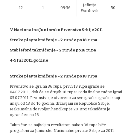
Jefimija
12
1
09:36
50
Đorđević
V Nacionalno Juniorsko Prvenstvo Srbije 2011
Stroke play takmičenje – 2 runde po 18 rupa
Stableford takmičenje – 2 runde po 18 rupa
4-5 Jul 2011. godine
Stroke play takmičenje – 2 runde po 18 rupa
Prvenstvo se igra na 36 rupa, prvih 18 rupa igraće se
04.07.2011., dok će se drugih 18 rupa u vidu finalne rudne igrati
05.07.2011. Prvenstvo je otvoreno za sve igrače i igračice koji
imaju od 13 do 16 godina, državljani su Republike Srbije.
Maksimalna dozvoljen hendikep je 20. Broj takmičara je
ograničen na 16.
Takmičari sa najboljim rezultatom nakon 36 rupa biće
proglašeni za Juniorske Nacionalne prvake Srbije za 2011