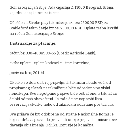
Golf asocijacija Srbije, Ada ciganlija 2, 11000 Beograd, Srbija,
zajedno sa uplatom za turnir.
Učešće za Stroke play takmičenje iznosi 2500,00 RSD, za
Stableford takmičenje iznosi 2500,00 RSD. Uplate treba izvršiti
na račun Golf asocijacije Srbije:
Instrukcije za plaćanje
:
račun br. 330-4008989-55 (Credit Agricole Bank),
svrha uplate - uplata kotizacije - ime i prezime,
poziv na broj 2011/4
Ukoliko se desi da broj prijavljenih takmičara bude veći od
propisanog, ulazak na takmičenje biće određeno po visini
hendikepa. Sve nepotpune prijave biće odbačene, a takmičari
će biti odmah obavešteni. Takođe će se napraviti lista
rezervacija ukoliko neko od takmičara odustane pre turnira.
Sve prijave će biti odobrene od strane Nacionalne Komisije,
koja zadržava pravo da prihvati ili odbije prijavu takmičara bez
davanja objašnjenja. Odluka Komisije je konačna.