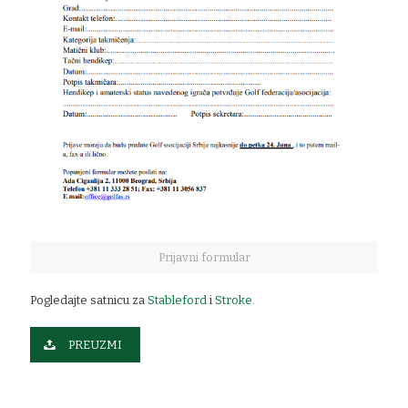
Prijavni formular
Pogledajte satnicu za
Stableford
i
Stroke
.
PREUZMI