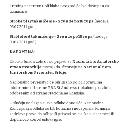
Trening na terenu Golf kluba Beograd će biti dostupan za
takmičare
Stroke play takmičenje – 2 runde po 18 rupa
(nedelja
03.07.2011.god.)
Stableford takmičenje – 2 runde po 18 rupa
(nedelja
03.07.2011.god.)
NAPOMENA
:
Ukoliko Juniori žele da se prijave za
Nacionalno Amatersko
Prvenstvo Srbije
moraju da učestvuju na
Nacionalnom
Juniorskom Prvenstvu Srbije
.
Nacionalno prvenstvo će biti igrano po golf pravilima
odobrenim od strane R&A St.Andrews i lokalnim pravilima
odobrenim od strane Nacionalne Komisije.
U slučaju neslaganja, sve odluke donosiće Nacionalna
Komisija, čija odluka će biti konačna i neosporna. Komisija
zadržava pravo da odbije ili prihvati prijavu kao i da izmeni ili
dopuni bilo koji od uslova igre.