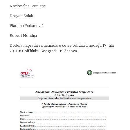
Nacionalna Komisija:
Dragan Šolak
Vladimir Đukanović
Robert Hendija
Dodela nagrada za takmičare će se održati u nedelju 17 Jula
2011. u Golf klubu Beograd u 19 časova.