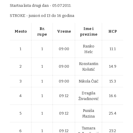
Startna lista drugi dan - 05.07.2011.
STROKE - juniori od 13 do 16 godina
Br.
Ime i
Mesto
Vreme
HCP
rupe
prezime
Ranko
1
1
09:00
11.1
Helc
Konstantin
2
1
09:00
14.9
Košutić
3
1
09:00
Nikola Ćuić
15.3
Dragiša
4
1
09:12
16.6
Živadinović
Puniša
5
1
09:12
25.4
Plazina
Tamara
6
1
09:12
23.2