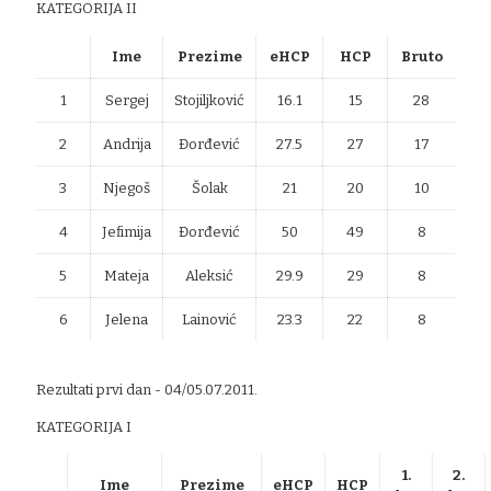
KATEGORIJA II
Ime
Prezime
eHCP
HCP
Bruto
1
Sergej
Stojiljković
16.1
15
28
2
Andrija
Đorđević
27.5
27
17
3
Njegoš
Šolak
21
20
10
4
Jefimija
Đorđević
50
49
8
5
Mateja
Aleksić
29.9
29
8
6
Jelena
Lainović
23.3
22
8
Rezultati prvi dan - 04/05.07.2011.
KATEGORIJA I
1.
2.
Ime
Prezime
eHCP
HCP