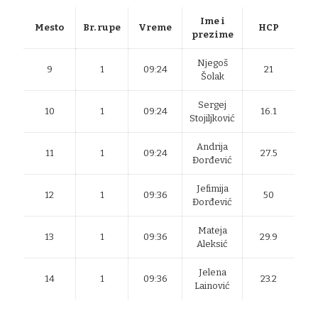
Ime i
Mesto
Br. rupe
Vreme
HCP
prezime
Njegoš
9
1
09:24
21
Šolak
Sergej
10
1
09:24
16.1
Stojiljković
Andrija
11
1
09:24
27.5
Đorđević
Jefimija
12
1
09:36
50
Đorđević
Mateja
13
1
09:36
29.9
Aleksić
Jelena
14
1
09:36
23.2
Lainović