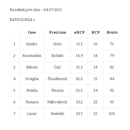
Rezultati prvi dan - 04.07.2011.
KATEGORIJA I
Ime
Prezime
eHCP
HCP
Bruto
1
Ranko
Helc
11,1
10
75
2
Konstantin
Košutić
14,9
14
79
3
Nikola
Ćuić
15,3
14
82
4
Dragiša
Živadinović
16,6
15
84
5
Puniša
Plazina
25,5
24
92
6
Tamara
Palkovljević
23,2
22
95
7
Lazar
Pantelić
23,7
22
103