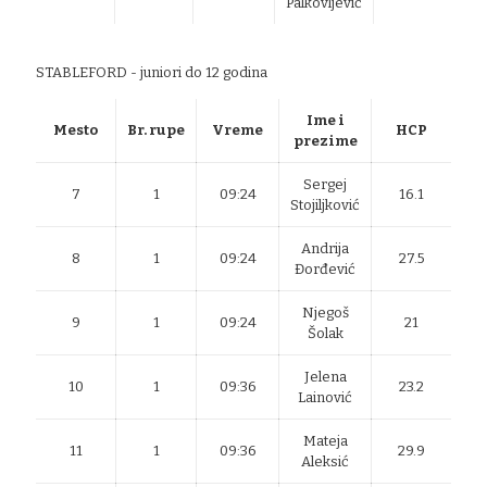
Palkovljević
STABLEFORD - juniori do 12 godina
Ime i
Mesto
Br. rupe
Vreme
HCP
prezime
Sergej
7
1
09:24
16.1
Stojiljković
Andrija
8
1
09:24
27.5
Đorđević
Njegoš
9
1
09:24
21
Šolak
Jelena
10
1
09:36
23.2
Lainović
Mateja
11
1
09:36
29.9
Aleksić