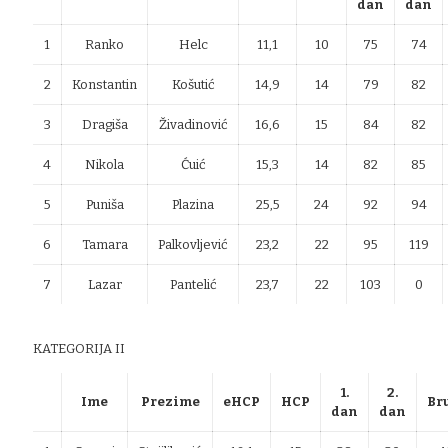
dan
dan
1
Ranko
Helc
11,1
10
75
74
2
Konstantin
Košutić
14,9
14
79
82
3
Dragiša
Živadinović
16,6
15
84
82
4
Nikola
Ćuić
15,3
14
82
85
5
Puniša
Plazina
25,5
24
92
94
6
Tamara
Palkovljević
23,2
22
95
119
7
Lazar
Pantelić
23,7
22
103
0
KATEGORIJA II
1.
2.
Ime
Prezime
eHCP
HCP
Br
dan
dan