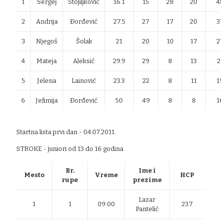
1
Sergej
Stojiljković
16.1
15
28
20
4
2
Andrija
Đorđević
27.5
27
17
20
3
3
Njegoš
Šolak
21
20
10
17
2
4
Mateja
Aleksić
29.9
29
8
13
2
5
Jelena
Lainović
23.3
22
8
11
1
6
Jefimija
Đorđević
50
49
8
8
1
Startna lista prvi dan - 04.07.2011.
STROKE - juniori od 13 do 16 godina
Br.
Ime i
Mesto
Vreme
HCP
rupe
prezime
Lazar
1
1
09:00
23.7
Pantelić