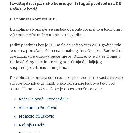
Izveštaj disciplinske komisije - Izlagač predsednik DK
Raša Eleković
Disciplinska komisija 2013
Disciplinska komisije se sastala dva puta formalno u toku juna i
više puta neformalno tokom 2013. godine.
Jedini predmet koji je DK imala da reši tokom 2013. godine bila
je ocena ponašanja člana nacionalnog tima Ognjena Radovića i
preduzimanje odgovarajuće mere. Odlučeno je da se Ognjen
Radović zbog neprimerenog ponašanja do daljnjeg
suspenduje iz Nacionalnog tima.
Disciplinska komisija se nakon letnjih meseci nije sastajala zato
što nije bilo nikakvih molbi kako od strane klubova tako i od
strane članova GAS na koje je obavezna da reaguje.
Raša Eleković - Predsednik
Aleksandar Đorđević
Momčilo Mijušković
Nebojša Lazić