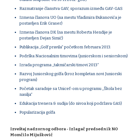
Razmatranje članstva GAV, sporazum između GAV-GAS
Izmena članova UO (na mestu Vladimira Đukanovića je
postavljen Erik Graser)
Izmena članova DK (na mestu Roberta Hendije je
postavljen Dejan Simić)
Publikacija „Golf pravila“ početkom februara 2013.
Podrška Nacionalnim timovima (juniorskom i seniorskom)
Izrada programa „takmičarski timovi 2013“
Razvoj Juniorskog golfa (kroz kompletan novi Juniorski
program)
Početak saradnje sa Unicef-om u programu „Škola bez
nasilja“
Edukacija trenera & sudija (do nivoa koji podržava GAS)
Popularizacija golfa
Izveštaj nadzornog odbora - Izlagač predsednik NO
Momčilo Mijušković