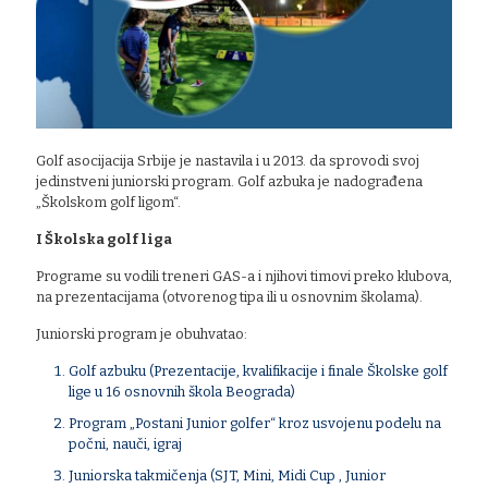
Golf asocijacija Srbije je nastavila i u 2013. da sprovodi svoj
jedinstveni juniorski program. Golf azbuka je nadograđena
„Školskom golf ligom“.
I Školska golf liga
Programe su vodili treneri GAS-a i njihovi timovi preko klubova,
na prezentacijama (otvorenog tipa ili u osnovnim školama).
Juniorski program je obuhvatao:
Golf azbuku (Prezentacije, kvalifikacije i finale Školske golf
lige u 16 osnovnih škola Beograda)
Program „Postani Junior golfer“ kroz usvojenu podelu na
počni, nauči, igraj
Juniorska takmičenja (SJT, Mini, Midi Cup , Junior