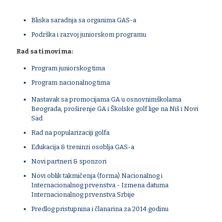
Bliska saradnja sa organima GAS-a
Podrška i razvoj juniorskom programu
Rad sa timovima:
Program juniorskog tima
Program nacionalnog tima
Nastavak sa promocijama GA u osnovnimškolama
Beograda, proširenje GA i Školske golf lige na Niš i Novi
Sad
Rad na popularizaciji golfa
Edukacija & treninzi osoblja GAS-a
Novi partneri & sponzori
Novi oblik takmičenja (forma) Nacionalnog i
Internacionalnog prvenstva - Izmena datuma
Internacionalnog prvenstva Srbije
Predlog pristupnina i članarina za 2014.godinu