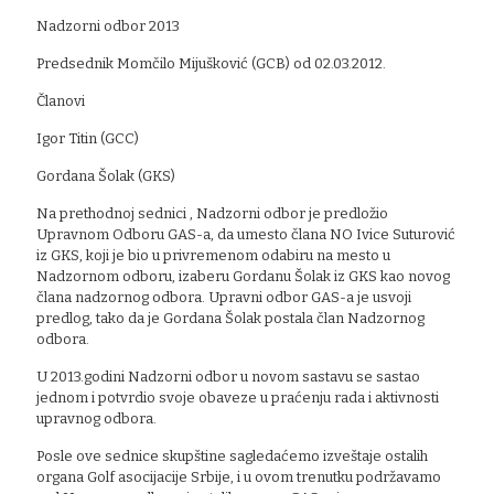
Nadzorni odbor 2013
Predsednik Momčilo Mijušković (GCB) od 02.03.2012.
Članovi
Igor Titin (GCC)
Gordana Šolak (GKS)
Na prethodnoj sednici , Nadzorni odbor je predložio
Upravnom Odboru GAS-a, da umesto člana NO Ivice Suturović
iz GKS, koji je bio u privremenom odabiru na mesto u
Nadzornom odboru, izaberu Gordanu Šolak iz GKS kao novog
člana nadzornog odbora. Upravni odbor GAS-a je usvoji
predlog, tako da je Gordana Šolak postala član Nadzornog
odbora.
U 2013.godini Nadzorni odbor u novom sastavu se sastao
jednom i potvrdio svoje obaveze u praćenju rada i aktivnosti
upravnog odbora.
Posle ove sednice skupštine sagledaćemo izveštaje ostalih
organa Golf asocijacije Srbije, i u ovom trenutku podržavamo