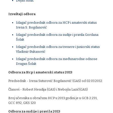
Dejan Simić
Izveštaji odbora
Izlagač predsednik odbora za HCP i amaterski status
Irena S. Bogdanović
Izlagač predsednik odbora za sudije i pravila Gordana
Šolak
Izlagač predsednik odbora za trenere i juniorski status
Vladimir Đukanović
Izlagač predsednik odbora za međunarodne odnose
Dragan Šolak
Odbora za Hcp i amaterski status 2013
Predsednik - Irena Suturović Bogdanović (GAS) od 02.03.2012.
Članovi - Robert Hendija (GAS) i Nebojša Lazić(GAS)
Broj učesnika u obračunu HCP u 2013.godini je u GCB 2.231,
GCC 892, GKS 120
Odbora za sudije i pravila 2013