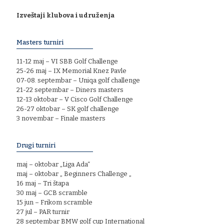
Izveštaji klubova i udruženja
Masters turniri
11-12 maj – VI SBB Golf Challenge
25-26 maj – IX Memorial Knez Pavle
07-08. septembar – Uniqa golf challenge
21-22 septembar – Diners masters
12-13 oktobar – V Cisco Golf Challenge
26-27 oktobar – SK golf challenge
3 novembar – Finale masters
Drugi turniri
maj – oktobar „Liga Ada“
maj – oktobar „ Beginners Challenge „
16 maj – Tri štapa
30 maj – GCB scramble
15 jun – Frikom scramble
27 jul – PAR turnir
28 septembar BMW golf cup International