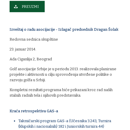
PREUZMI
Izveštaj o radu asocijacije - Izlagač predsednik Dragan Šolak
Redovna sednica skupštine
23. januar 2014.
Ada Ciganlija 2, Beograd
Golf asocijacije Srbije je u periodu 2013. realizovala planirane
projekte i aktivnosti u cilju sprovođenja utvrđene politike o
razvoju golfa u Srbiji.
Kompletni rezultati programa biće prikazani kroz rad naših
stalnih radnih tela i njihovih predstavnika.
Kraća retrospektiva GAS-a
Takmičarski program GAS-a (Učesnika 3.243, Turnira
(klupskih i nacionalnih) 182 i Juniorskih turnira 44)