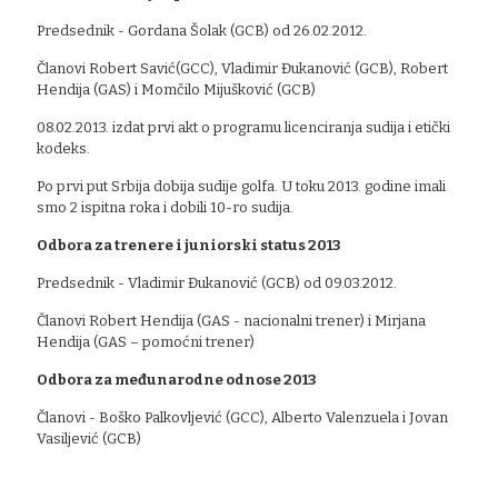
Predsednik - Gordana Šolak (GCB) od 26.02.2012.
Članovi Robert Savić(GCC), Vladimir Đukanović (GCB), Robert
Hendija (GAS) i Momčilo Mijušković (GCB)
08.02.2013. izdat prvi akt o programu licenciranja sudija i etički
kodeks.
Po prvi put Srbija dobija sudije golfa. U toku 2013. godine imali
smo 2 ispitna roka i dobili 10-ro sudija.
Odbora za trenere i juniorski status 2013
Predsednik - Vladimir Đukanović (GCB) od 09.03.2012.
Članovi Robert Hendija (GAS - nacionalni trener) i Mirjana
Hendija (GAS – pomoćni trener)
Odbora za međunarodne odnose 2013
Članovi - Boško Palkovljević (GCC), Alberto Valenzuela i Jovan
Vasiljević (GCB)