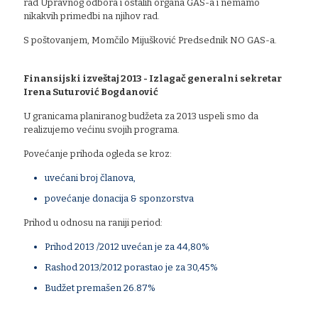
rad Upravnog odbora i ostalih organa GAS-a i nemamo
nikakvih primedbi na njihov rad.
S poštovanjem, Momčilo Mijušković Predsednik NO GAS-a.
Finansijski izveštaj 2013 - Izlagač generalni sekretar
Irena Suturović Bogdanović
U granicama planiranog budžeta za 2013 uspeli smo da
realizujemo većinu svojih programa.
Povećanje prihoda ogleda se kroz:
uvećani broj članova,
povećanje donacija & sponzorstva
Prihod u odnosu na raniji period:
Prihod 2013 /2012 uvećan je za 44,80%
Rashod 2013/2012 porastao je za 30,45%
Budžet premašen 26.87%