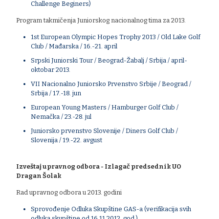
Challenge Beginers)
Program takmičenja Juniorskog nacionalnog tima za 2013.
1st European Olympic Hopes Trophy 2013 / Old Lake Golf
Club / Mađarska / 16.-21. april
Srpski Juniorski Tour / Beograd-Žabalj / Srbija / april-
oktobar 2013.
VII Nacionalno Juniorsko Prvenstvo Srbije / Beograd /
Srbija / 17.-18. jun
European Young Masters / Hamburger Golf Club /
Nemačka / 23.-28. jul
Juniorsko prvenstvo Slovenije / Diners Golf Club /
Slovenija / 19.-22. avgust
Izveštaj upravnog odbora - Izlagač predsednik UO
Dragan Šolak
Rad upravnog odbora u 2013. godini
Sprovođenje Odluka Skupštine GAS-a (verifikacija svih
odluka skupštine od 16.11.2012. god.)