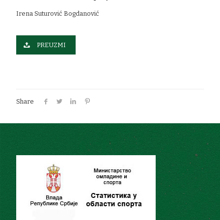
Irena Suturović Bogdanović
PREUZMI
Share