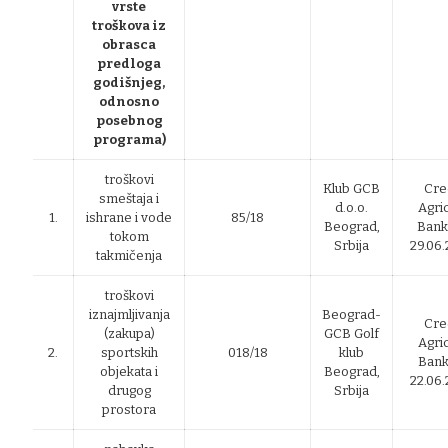
vrste
troškova iz
obrasca
predloga
godišnjeg,
odnosno
posebnog
programa)
troškovi
Klub GCB
Cre
smeštaja i
d.o.o.
Agri
1.
ishrane i vode
85/18
Beograd,
Bank
tokom
Srbija
29.06.
takmičenja
troškovi
iznajmljivanja
Beograd-
Cre
(zakupa)
GCB Golf
Agri
2.
sportskih
018/18
klub
Bank
objekata i
Beograd,
22.06.
drugog
Srbija
prostora