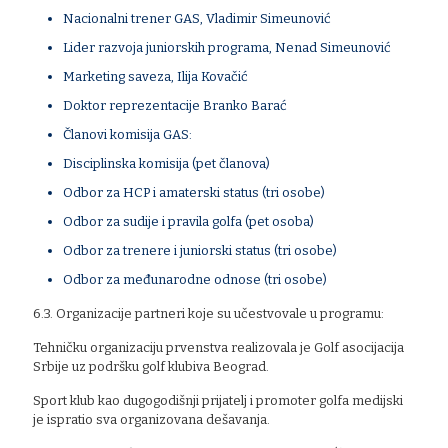
Nacionalni trener GAS, Vladimir Simeunović
Lider razvoja juniorskih programa, Nenad Simeunović
Marketing saveza, Ilija Kovačić
Doktor reprezentacije Branko Barać
Članovi komisija GAS:
Disciplinska komisija (pet članova)
Odbor za HCP i amaterski status (tri osobe)
Odbor za sudije i pravila golfa (pet osoba)
Odbor za trenere i juniorski status (tri osobe)
Odbor za međunarodne odnose (tri osobe)
6.3. Organizacije partneri koje su učestvovale u programu:
Tehničku organizaciju prvenstva realizovala je Golf asocijacija
Srbije uz podršku golf klubiva Beograd.
Sport klub kao dugogodišnji prijatelj i promoter golfa medijski
je ispratio sva organizovana dešavanja.