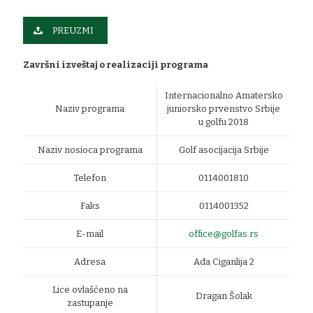
PREUZMI
Završni izveštaj o realizaciji programa
Internacionalno Amatersko
Naziv programa
juniorsko prvenstvo Srbije
u golfu 2018
Naziv nosioca programa
Golf asocijacija Srbije
Telefon
0114001810
Faks
0114001352
E-mail
office@golfas.rs
Adresa
Ada Ciganlija 2
Lice ovlašćeno na
Dragan Šolak
zastupanje