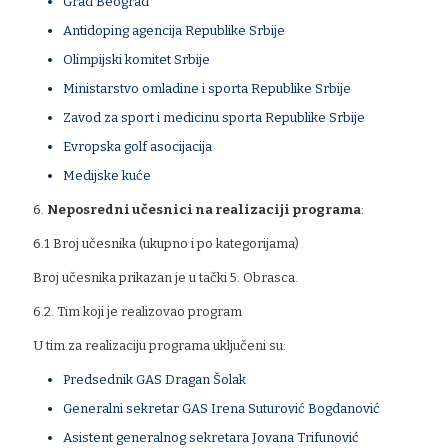
Grad Beograd
Antidoping agencija Republike Srbije
Olimpijski komitet Srbije
Ministarstvo omladine i sporta Republike Srbije
Zavod za sport i medicinu sporta Republike Srbije
Evropska golf asocijacija
Medijske kuće
6.
Neposredni učesnici na realizaciji programa
:
6.1 Broj učesnika (ukupno i po kategorijama)
Broj učesnika prikazan je u tački 5. Obrasca.
6.2. Tim koji je realizovao program
U tim za realizaciju programa uključeni su:
Predsednik GAS Dragan Šolak
Generalni sekretar GAS Irena Suturović Bogdanović
Asistent generalnog sekretara Jovana Trifunović