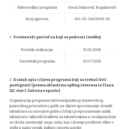
Rukovodilac programa
Irena Suturović Bogdanović
Broj ugovora
451-02-106/2018-03
1.
Vremenski period za koji se podnosi izveštaj
:
Početak realizacije
01.01.2018.
Završetak programa
15.07.2018.
2.
Kratak opis ciljeva programa koji su trebali biti
postignuti (prema oblastima opšteg interesa iz člana
112. stav 1. Zakona o sportu)
:
Organizacija programa Internacipnalnog Amaterskog
juniorskog prvenstva u golfu za ciljeve upoznavanje stranih
takmičara sa razvojem golfa u Srbiji i prepoznavanje naših
takmičara i njihovih kvaliteta na takmičenjima u zemljama koje
su dosta razvijenije nego naša, kao i širenje pozitivne slike o
golfu u našoj zemlji, kulturi i sportu uopšte.