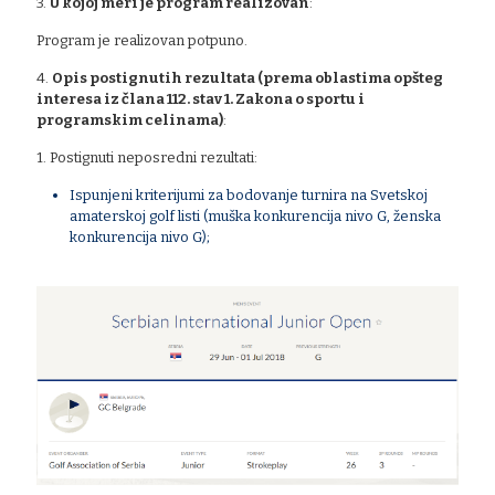
3.
U kojoj meri je program realizovan
:
Program je realizovan potpuno.
4.
Opis postignutih rezultata (prema oblastima opšteg
interesa iz člana 112. stav 1. Zakona o sportu i
programskim celinama)
:
1. Postignuti neposredni rezultati:
Ispunjeni kriterijumi za bodovanje turnira na Svetskoj
amaterskoj golf listi (muška konkurencija nivo G, ženska
konkurencija nivo G);