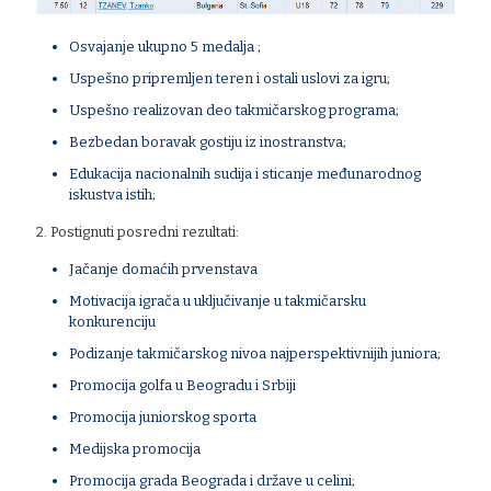
Osvajanje ukupno 5 medalja ;
Uspešno pripremljen teren i ostali uslovi za igru;
Uspešno realizovan deo takmičarskog programa;
Bezbedan boravak gostiju iz inostranstva;
Edukacija nacionalnih sudija i sticanje međunarodnog
iskustva istih;
2. Postignuti posredni rezultati:
Jačanje domaćih prvenstava
Motivacija igrača u uključivanje u takmičarsku
konkurenciju
Podizanje takmičarskog nivoa najperspektivnijih juniora;
Promocija golfa u Beogradu i Srbiji
Promocija juniorskog sporta
Medijska promocija
Promocija grada Beograda i države u celini;