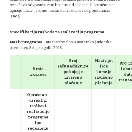
označava odgovarajućim brojem od 1 i dalje. U obračun se
upisuje naziv i vreme nastanka troška i svaki pojedinačni
iznos).
Specifikacija rashoda za realizaciju programa
Naziv programa
: Internacionalno Amatersko juniorsko
prvenstvo Srbije u golfu 2018.
Broj
Naziv pr.
Broj i
računa/fakture
lica
Vrsta
iz ba
po kojoj je
kome je
troškova
dat
izvršeno
izvršeno
transa
plaćanje
plaćanje
Opravdani
direktni
troškovi
realizacije
programa
(po
redosledu