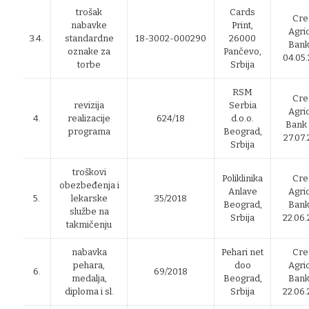
trošak
Cards
Cre
nabavke
Print,
Agri
3.4.
standardne
18-3002-000290
26000
Bank
oznake za
Pančevo,
04.05.
torbe
Srbija
RSM
Cre
revizija
Serbia
Agri
4.
realizacije
624/18
d.o.o.
Bank 
programa
Beograd,
27.07.
Srbija
troškovi
Poliklinika
Cre
obezbeđenja i
Anlave
Agri
5.
lekarske
35/2018
Beograd,
Bank
službe na
Srbija
22.06.
takmičenju
nabavka
Pehari net
Cre
pehara,
doo
Agri
6.
69/2018
medalja,
Beograd,
Bank
diploma i sl.
Srbija
22.06.