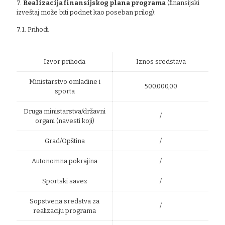
7.
Realizacija finansijskog plana programa
(finansijski
izveštaj može biti podnet kao poseban prilog):
7.1. Prihodi
Izvor prihoda
Iznos sredstava
Ministarstvo omladine i
500.000,00
sporta
Druga ministarstva/državni
/
organi (navesti koji)
Grad/Opština
/
Autonomna pokrajina
/
Sportski savez
/
Sopstvena sredstva za
/
realizaciju programa