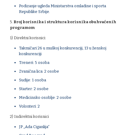
Podizanje ugleda Ministarstva omladine i sporta
Republike Srbije.
5.
Broj korisnika i struktura korisnika obuhvaćenih
programom
:
1) Direktni korisnici:
Takmičari 26 u muškoj konkurenciji, 13 u ženskoj
konkurenciji
Treneri: 5 osoba
Zvanična lica: 2 osobe
Sudije: 1 osoba
Starter: 2 osobe
Medicinsko osoblje: 2 osobe
Volonteri: 2
2) Indirektni korisnici
JP „Ada Ciganlija“