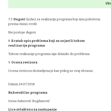
Uk
7.3.
Dugovi
(izdaci za realizaciju programa koji nisu pokriveni,
prema visini i vrsti):
Ne postoje dugovi.
8.
Kratak opis problema koji su se javili tokom
realizacije programa
:
Tokom realizacije programa nije dolazilo do problema.
9.
Ocena revizora
Ocena revizora dostavljena je kao prilog uz ovaj obrazac.
Datum 24.07.2018
Rukovodilac programa
Irena Suturović Bogdanović
Lice ovlašćeno za zastupanje