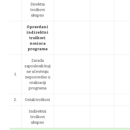
Direktni
troškovi
ukupno
Opravdani
indirektni
troškovi
nosioca
programa
Zarada
zaposlenih koji
ne učestvuju
1.
neposredno u
realizaciji
programa
2.
Ostali troškovi
Indirektni
troškovi
ukupno