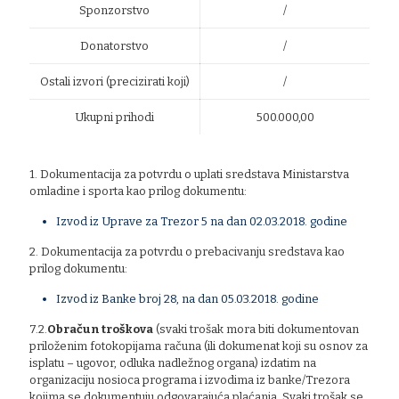
Sponzorstvo
/
Donatorstvo
/
Ostali izvori (precizirati koji)
/
Ukupni prihodi
500.000,00
1. Dokumentacija za potvrdu o uplati sredstava Ministarstva
omladine i sporta kao prilog dokumentu:
Izvod iz Uprave za Trezor 5 na dan 02.03.2018. godine
2. Dokumentacija za potvrdu o prebacivanju sredstava kao
prilog dokumentu:
Izvod iz Banke broj 28, na dan 05.03.2018. godine
7.2.
Obračun troškova
(svaki trošak mora biti dokumentovan
priloženim fotokopijama računa (ili dokumenat koji su osnov za
isplatu – ugovor, odluka nadležnog organa) izdatim na
organizaciju nosioca programa i izvodima iz banke/Trezora
kojima se dokumentuju odgovarajuća plaćanja. Svaki trošak se