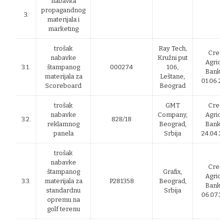
nabavka
propagandnog
3.
materijala i
marketing
trošak
Ray Tech,
Cre
nabavke
Kružni put
Agri
3.1.
štampanog
000274
106,
Bank
materijala za
Leštane,
01.06.
Scoreboard
Beograd
trošak
GMT
Cre
nabavke
Company,
Agri
3.2.
828/18
reklamnog
Beograd,
Bank
panela
Srbija
24.04.
trošak
nabavke
Cre
štampanog
Grafix,
Agri
3.3.
materijala za
P281358
Beograd,
Bank
standardnu
Srbija
06.07.
opremu na
golf terenu