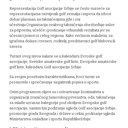
Reprezentacija Golf asocijacije Srbije se često susreće sa
reprezentacijama razvijenih golf zemalja i uspeva da izbori
dobar plasman na takmičenjima gde i oni
učestvuju.Organizacija ovakvog takmičenja obezbeđuje uslov
za pripremu, učešće i postizanje vrhunskih rezultata jer su
učesnici juniori iz celog regiona. Kako većinom maloletni, sa
igračima dolaze i treneri, roditelji, predstavnici golf klubova ili
saveza.
Turniri ovog nivoa nalaze se u kalendaru Evroske golf
asocijacije, Svetske amaterske golf liste, Evropske amaterske
golf liste, kalendaru Golf asocijacije Srbije.
Sa svojim posebnim karakteristikama, kroz turnir se
promoviše i sprečavanje negativnih pojava u sportu.
Ovim programom ciljevi su i ostvarivanje kontinuiteta u
organizaciji zvaničnog Juniorskog prvenstva, odn. takmičenja
za mlađe uzrasne kategorije pod okriljem Evropske golf
asocijacije, samim tim podizanje ugleda Golf asocijacije Srbije,
promocije grada Beograda i države u celini, podizanje ugleda
Ministarstva omladine i sporta RepublikeSrbije.