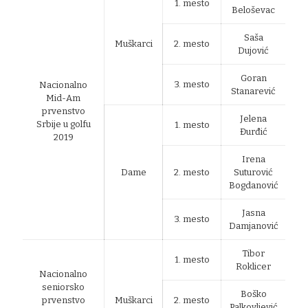
1. mesto
Beloševac
Saša
Muškarci
2. mesto
Dujović
Goran
3. mesto
Nacionalno
Stanarević
Mid-Am
prvenstvo
Jelena
Srbije u golfu
1. mesto
Đurđić
2019
Irena
Dame
2. mesto
Suturović
Bogdanović
Jasna
3. mesto
Damjanović
Tibor
1. mesto
Roklicer
Nacionalno
seniorsko
Boško
prvenstvo
Muškarci
2. mesto
Palkovljević