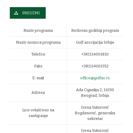
PREUZMI
Naziv programa
Redovan godišnji program
Naziv nosioca programa
Golf asocijacija Srbije
Telefon
+381114001810
Faks
+381114001352
E-mail
office@golfas.rs
Ada Ciganlija 2, 11030
Adresa
Beograd, Srbija
Irena Suturović
Lice ovlašćeno na
Bogdanović, generalni
zastupanje
sekretar
Irena Suturović