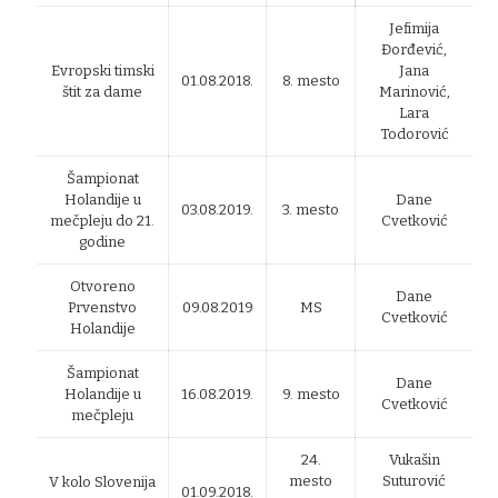
Jefimija
Đorđević,
Evropski timski
Jana
01.08.2018.
8. mesto
štit za dame
Marinović,
Lara
Todorović
Šampionat
Holandije u
Dane
03.08.2019.
3. mesto
mečpleju do 21.
Cvetković
godine
Otvoreno
Dane
Prvenstvo
09.08.2019
MS
Cvetković
Holandije
Šampionat
Dane
Holandije u
16.08.2019.
9. mesto
Cvetković
mečpleju
24.
Vukašin
mesto
Suturović
V kolo Slovenija
01.09.2018.