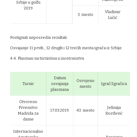
Srbije u golfu
2019
Vladimir
3. mesto
Lučić
Postignuti neposredni rezultati:
Osvajanje 11 prvih , 12 drugih i 12 trećih mesta igrača iz Srbije.
4.4. Plasman na turnirima u inostranstvu
Datum
Osvojeno
Turnir
osvajanja
Igrač/Igračica
mesto
plasmana
Otvoreno
Prvenstvo
Jefimija
17.03.2019.
43. mesto
Madrida za
Đorđević
dame
Internacionalno