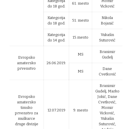
Kategorija
Momir
61. mesto
do 18 god.
Vicković
Kategorija
Nikola
51. mesto
do 18 god.
Bojanić
Kategorija
Vukašin
15.mesto
do 14 god.
Suturović
Branimir
MS
Gudelj
Evropsko
amatersko
26.06.2019.
prvenstvo
Dane
MS
Cvetković
Branimir
Gudelj, Marko
Evropsko
Jokić, Dane
amatersko
Cvetković,
timsko
Momir
12.07.2019
9. mesto
prvenstvo za
Vicković,
muškarce
Vukašin
druge divizije
Suturović,