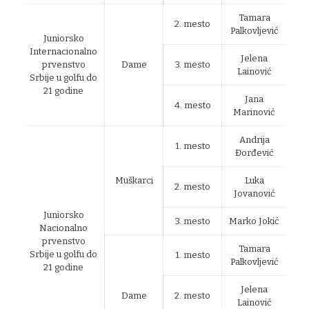
Tamara
2. mesto
Palkovljević
Juniorsko
Internacionalno
Jelena
prvenstvo
Dame
3. mesto
Lainović
Srbije u golfu do
21 godine
Jana
4. mesto
Marinović
Andrija
1. mesto
Đorđević
Muškarci
Luka
2. mesto
Jovanović
Juniorsko
3. mesto
Marko Jokić
Nacionalno
prvenstvo
Tamara
Srbije u golfu do
1. mesto
Palkovljević
21 godine
Jelena
Dame
2. mesto
Lainović