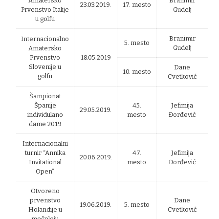
Amatersko
Branimir
23.03.2019.
17. mesto
Prvenstvo Italije
Gudelj
u golfu
Branimir
Internacionalno
5. mesto
Gudelj
Amatersko
Prvenstvo
18.05.2019
Slovenije u
Dane
10. mesto
golfu
Cvetković
Šampionat
Španije
45.
Jefimija
29.05.2019.
individulano
mesto
Đorđević
dame 2019
Internacionalni
turnir “Annika
47.
Jefimija
20.06.2019.
Invitational
mesto
Đorđević
Open”
Otvoreno
prvenstvo
Dane
19.06.2019.
5. mesto
Holandije u
Cvetković
mečpleju