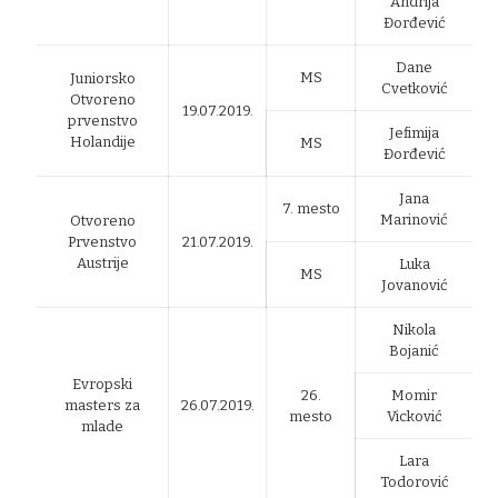
Andrija
Đorđević
Dane
MS
Juniorsko
Cvetković
Otvoreno
19.07.2019.
prvenstvo
Jefimija
Holandije
MS
Đorđević
Jana
7. mesto
Marinović
Otvoreno
Prvenstvo
21.07.2019.
Austrije
Luka
MS
Jovanović
Nikola
Bojanić
Evropski
26.
Momir
masters za
26.07.2019.
mesto
Vicković
mlade
Lara
Todorović