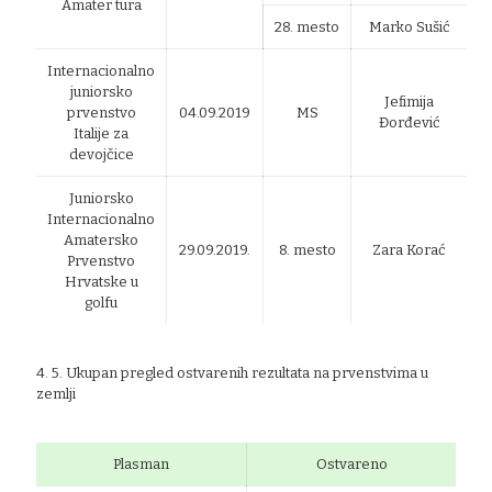
Amater tura
28. mesto
Marko Sušić
Internacionalno
juniorsko
Jefimija
prvenstvo
04.09.2019
MS
Đorđević
Italije za
devojčice
Juniorsko
Internacionalno
Amatersko
29.09.2019.
8. mesto
Zara Korać
Prvenstvo
Hrvatske u
golfu
4. 5. Ukupan pregled ostvarenih rezultata na prvenstvima u
zemlji
Plasman
Ostvareno