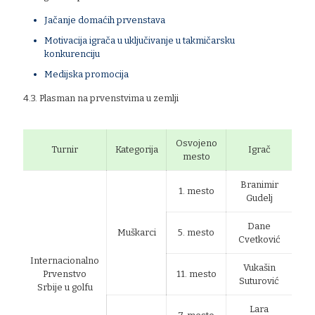
Jačanje domaćih prvenstava
Motivacija igrača u uključivanje u takmičarsku
konkurenciju
Medijska promocija
4.3. Plasman na prvenstvima u zemlji
Osvojeno
Turnir
Kategorija
Igrač
mesto
Branimir
1. mesto
Gudelj
Dane
Muškarci
5. mesto
Cvetković
Internacionalno
Vukašin
Prvenstvo
11. mesto
Suturović
Srbije u golfu
Lara