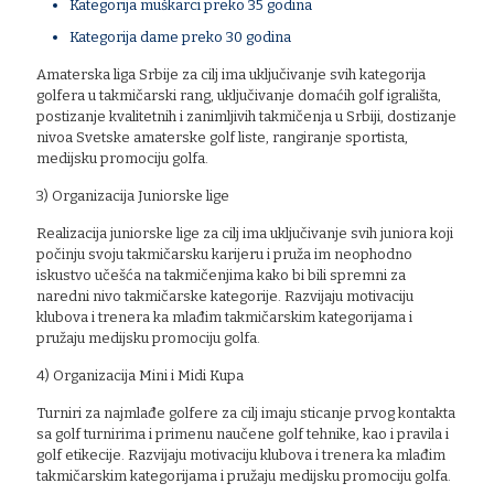
Kategorija muškarci preko 35 godina
Kategorija dame preko 30 godina
Amaterska liga Srbije za cilj ima uključivanje svih kategorija
golfera u takmičarski rang, uključivanje domaćih golf igrališta,
postizanje kvalitetnih i zanimljivih takmičenja u Srbiji, dostizanje
nivoa Svetske amaterske golf liste, rangiranje sportista,
medijsku promociju golfa.
3) Organizacija Juniorske lige
Realizacija juniorske lige za cilj ima uključivanje svih juniora koji
počinju svoju takmičarsku karijeru i pruža im neophodno
iskustvo učešća na takmičenjima kako bi bili spremni za
naredni nivo takmičarske kategorije. Razvijaju motivaciju
klubova i trenera ka mlađim takmičarskim kategorijama i
pružaju medijsku promociju golfa.
4) Organizacija Mini i Midi Kupa
Turniri za najmlađe golfere za cilj imaju sticanje prvog kontakta
sa golf turnirima i primenu naučene golf tehnike, kao i pravila i
golf etikecije. Razvijaju motivaciju klubova i trenera ka mlađim
takmičarskim kategorijama i pružaju medijsku promociju golfa.