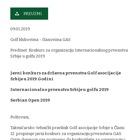
PREUZMI
09.01.2019.
Golf klubovima - članovima GAS
Predmet: Konkurs za organizaciju Internacionalnog prvenstva
Srbije u golfu 2019
Javni konkurs za državna prvenstva Golf asocijacije
Srbije u 2019. Godini
Internacionalno prvenstvo Srbije u golfu 2019
Serbian Open 2019
Poštovani,
Takmičarsko-tehnički pravilnik Golf asocijacije Srbije u Članu
12. propisuje javni konkurs za organizaciju prvenstava GAS.
Ovim dopisom vas pozivamo da konkurišete za organizaciju i