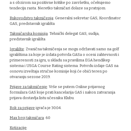
a s obzirom na pozitivne kritike po završetku, očekujemo
tendeciju rasta. Neretko takmičari dolaze sa pratnjom.
Rukovodstvo takmičenja
: Generalni sekretar GAS, Koordinator
GAS, predstavnik igrališta
Takmičarska komisija
: Tehnički delegat GAS, sudija,
predstavnik igrališta
Igralište
: Zvanična takmičenja se mogu održavati samo na golf
igralištima za koje je izdata potvrda GASa o oceni zahtevnosti i
primerenosti za igru, u skladu sa pravilima EGA hendikep
sistema i USGA Course Rating sistema. Potvrdu izdaje GAS na
osnovu izveštaja stručne komisije koji će obići teren po
otvaranju sezone 2019.
Prijave za takmičenje
: Vrše se putem Online prijavnog
formulara GAS koje prati kancelarija GAS i nakon zatvaranja
prijava dostavlja listu učesnika Klubu.
Rok za prijave
igrača je 30.04.
Max broj takmičara
: 60
Kotizacije
: