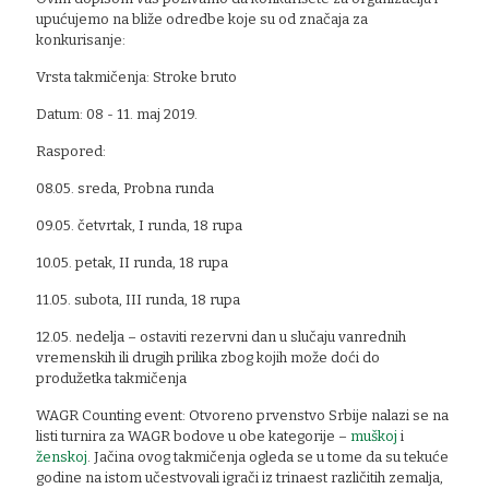
upućujemo na bliže odredbe koje su od značaja za
konkurisanje:
Vrsta takmičenja: Stroke bruto
Datum: 08 - 11. maj 2019.
Raspored:
08.05. sreda, Probna runda
09.05. četvrtak, I runda, 18 rupa
10.05. petak, II runda, 18 rupa
11.05. subota, III runda, 18 rupa
12.05. nedelja – ostaviti rezervni dan u slučaju vanrednih
vremenskih ili drugih prilika zbog kojih može doći do
produžetka takmičenja
WAGR Counting event: Otvoreno prvenstvo Srbije nalazi se na
listi turnira za WAGR bodove u obe kategorije –
muškoj
i
ženskoj
. Jačina ovog takmičenja ogleda se u tome da su tekuće
godine na istom učestvovali igrači iz trinaest različitih zemalja,