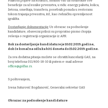
Prilikom prijave na konkurs, molimo vas da obuhvatite sve
beneficije za učesnike prvenstva, u vidu: energy paketa, kolica,
žetona, smeštaja, transfera, posebnih ponuda u restoranu
tokom trajanja prvesntva, itd., kao i tehničku opremljenost
igrališta.
Dostavljanje dokumentacije
Uz obrazac za podnošenje
kandidature, obavezni prilozi su propratno pismo i kopija
rešenja o registraciji organizacije iz APR.
Rok za dostavljanje kandidature je 10.02.2019. godine,
dok će konačna odluka biti doneta do 15.02.2019. godine.
Za sva dodatna pitanja možete se obratiti kancelariji GAS, na
broj telefona 011/400-18-10 ili putem e-mail adrese
office@golfas.rs
.
S poštovanjem,
Irena Suturović Bogdanović, Generalni sekretar GAS
Obrazac za podnošenje kandidature