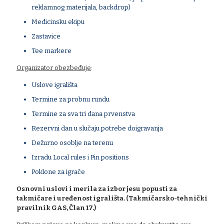
reklamnog materijala, backdrop)
Medicinsku ekipu
Zastavice
Tee markere
Organizator obezbeđuje
:
Uslove igrališta
Termine za probnu rundu
Termine za sva tri dana prvenstva
Rezervni dan u slučaju potrebe doigravanja
Dežurno osoblje na terenu
Izradu Local rules i Pin positions
Poklone za igrače
Osnovni uslovi i merila za izbor jesu popusti za
takmičare i uređenost igrališta. (Takmičarsko-tehnički
pravilnik GAS, Član 17.)