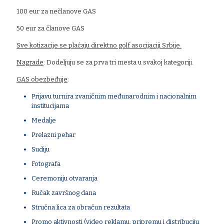
100 eur za nečlanove GAS
50 eur za članove GAS
Sve kotizacije se plaćaju direktno golf asocijaciji Srbije.
Nagrade
: Dodeljuju se za prva tri mesta u svakoj kategoriji.
GAS obezbeđuje
:
Prijavu turnira zvaničnim međunarodnim i nacionalnim
institucijama
Medalje
Prelazni pehar
Sudiju
Fotografa
Ceremoniju otvaranja
Ručak završnog dana
Stručna lica za obračun rezultata
Promo aktivnosti (video reklamu, pripremu i distribuciju