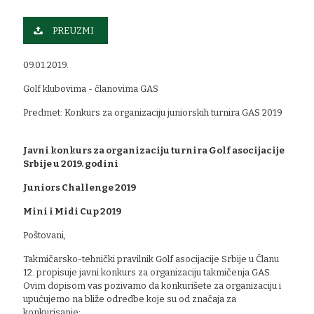
PREUZMI
09.01.2019.
Golf klubovima - članovima GAS
Predmet: Konkurs za organizaciju juniorskih turnira GAS 2019
Javni konkurs za organizaciju turnira Golf asocijacije
Srbije u 2019. godini
Juniors Challenge 2019
Mini i Midi Cup 2019
Poštovani,
Takmičarsko-tehnički pravilnik Golf asocijacije Srbije u Članu
12. propisuje javni konkurs za organizaciju takmičenja GAS.
Ovim dopisom vas pozivamo da konkurišete za organizaciju i
upućujemo na bliže odredbe koje su od značaja za
konkurisanje: