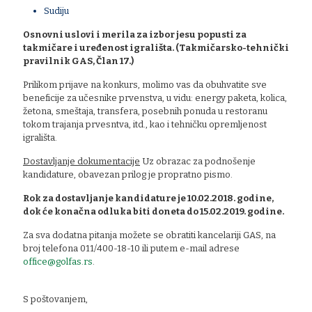
Sudiju
Osnovni uslovi i merila za izbor jesu popusti za
takmičare i uređenost igrališta. (Takmičarsko-tehnički
pravilnik GAS, Član 17.)
Prilikom prijave na konkurs, molimo vas da obuhvatite sve
beneficije za učesnike prvenstva, u vidu: energy paketa, kolica,
žetona, smeštaja, transfera, posebnih ponuda u restoranu
tokom trajanja prvesntva, itd., kao i tehničku opremljenost
igrališta.
Dostavljanje dokumentacije
Uz obrazac za podnošenje
kandidature, obavezan prilog je propratno pismo.
Rok za dostavljanje kandidature je 10.02.2018. godine,
dok će konačna odluka biti doneta do 15.02.2019. godine.
Za sva dodatna pitanja možete se obratiti kancelariji GAS, na
broj telefona 011/400-18-10 ili putem e-mail adrese
office@golfas.rs
.
S poštovanjem,