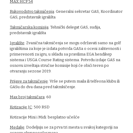
MAX HCP 54
Rukovodstvo takmičenja
: Generalni sekretar GAS, Koordinator
GAS, predstavnik igrališta
Takmičarska komisija
: Tehnički delegat GAS, sudija,
predstavnik igrališta
Igralište
: Zvanična takmičenja se mogu održavati samo na golf
igralištima za koje je izdata potvrda GASa o oceni zahtevnosti i
primerenosti za igru, u skladu sa pravilima EGA hendikep
sistema i USGA Course Rating sistema. Potvrdu izdaje GAS na
osnovu izveštaja stručne komisije koji će obići teren po
otvaranju sezone 2019.
Prijave za takmičenje
: Vrše se putem maila ili telfeona klubu ili
GASu do dva dana pred takmkičenje.
Max broj takmičara
: 60
Kotizacije JC
: 500 RSD
Kotizacije Mini i Midi: besplatno učešće
Medalje
: Dodeljuju se za prva tri mesta u svakoj kategoriji na
osnovu ukupnog plasmana.