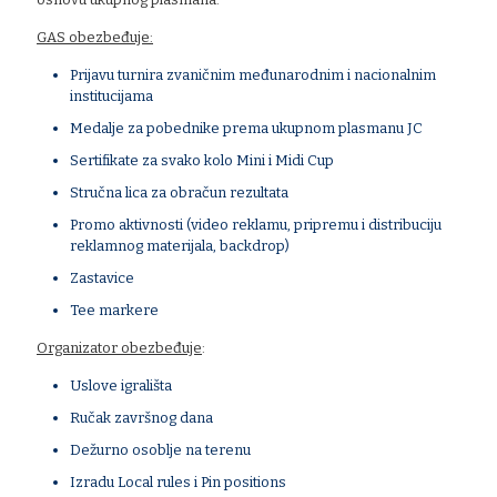
GAS obezbeđuje:
Prijavu turnira zvaničnim međunarodnim i nacionalnim
institucijama
Medalje za pobednike prema ukupnom plasmanu JC
Sertifikate za svako kolo Mini i Midi Cup
Stručna lica za obračun rezultata
Promo aktivnosti (video reklamu, pripremu i distribuciju
reklamnog materijala, backdrop)
Zastavice
Tee markere
Organizator obezbeđuje
:
Uslove igrališta
Ručak završnog dana
Dežurno osoblje na terenu
Izradu Local rules i Pin positions