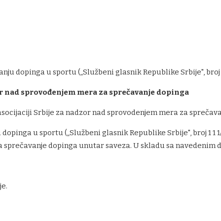
ju dopinga u sportu („Službeni glasnik Republike Srbije", broj 1 1
r nad sprovođenjem mera za sprečavanje dopinga
asocijaciji Srbije za nadzor nad sprovodenjem mera za sprečav
 dopinga u sportu („Službeni glasnik Republike Srbije", broj 1 1 
 sprečavanje dopinga unutar saveza. U skladu sa navedenim d
je.