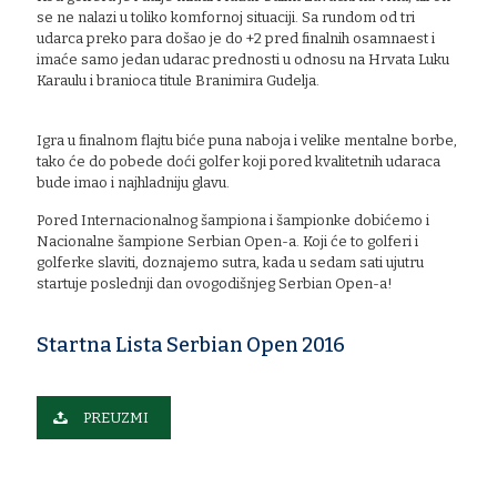
se ne nalazi u toliko komfornoj situaciji. Sa rundom od tri
udarca preko para došao je do +2 pred finalnih osamnaest i
imaće samo jedan udarac prednosti u odnosu na Hrvata Luku
Karaulu i branioca titule Branimira Gudelja.
Igra u finalnom flajtu biće puna naboja i velike mentalne borbe,
tako će do pobede doći golfer koji pored kvalitetnih udaraca
bude imao i najhladniju glavu.
Pored Internacionalnog šampiona i šampionke dobićemo i
Nacionalne šampione Serbian Open-a. Koji će to golferi i
golferke slaviti, doznajemo sutra, kada u sedam sati ujutru
startuje poslednji dan ovogodišnjeg Serbian Open-a!
Startna Lista Serbian Open 2016
PREUZMI