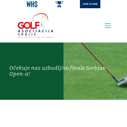
LIVE SCORE
Očekuje nas uzbudljivo finale Serbian
Open-a!