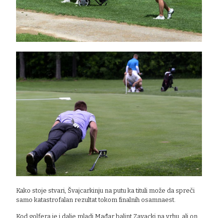
Kako stoje stvari, Švajcarkinju na putu ka tituli može da spreči
samo katastrofalan rezultat tokom finalnih osamnaest.
Kod golfera je i dalje mladi Mađar balint Zavacki na vrhu, ali on