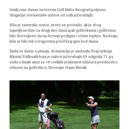
Imali smo danas na terenu Golf kluba Beograd potpuno
drugačije vremenske uslove od onih jučerašnjih.
Kišu je zamenilo sunce, teren se prosušio, ali je zbog
najavljene kiše za drugi deo dana ipak golferkama i golferima
bilo dozvoljeno da na ferveju podignu i očiste lopticu. Na kraju,
kiše je bilo tek u tragovima pred kraj igre kod dama.
Kada su dame u pitanju, dominaciju je nastavila Švajcarkinja
Mjuriel Frišknaht koja je nakon jučerašnjih 69 odigrala 71, pa
sada u finale ulazi sa +4 i velikih jedanaest udaraca prednosti u
odnosu na golferku iz Slovenije Hanu Mirnik.