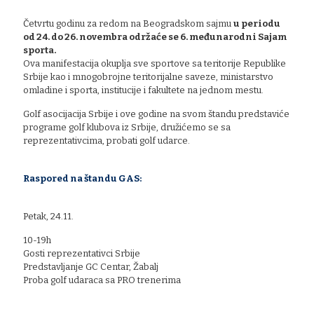
Četvrtu godinu za redom na Beogradskom sajmu
u periodu
od 24. do 26. novembra održaće se 6. međunarodni Sajam
sporta.
Ova manifestacija okuplja sve sportove sa teritorije Republike
Srbije kao i mnogobrojne teritorijalne saveze, ministarstvo
omladine i sporta, institucije i fakultete na jednom mestu.
Golf asocijacija Srbije i ove godine na svom štandu predstaviće
programe golf klubova iz Srbije, družićemo se sa
reprezentativcima, probati golf udarce.
Raspored na štandu GAS:
Petak, 24.11.
10-19h
Gosti reprezentativci Srbije
Predstavljanje GC Centar, Žabalj
Proba golf udaraca sa PRO trenerima