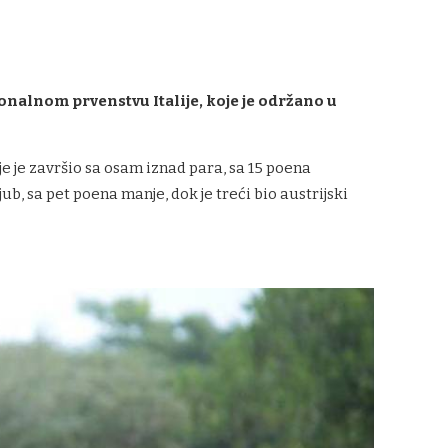
onalnom prvenstvu Italije, koje je održano u
e je završio sa osam iznad para, sa 15 poena
 sa pet poena manje, dok je treći bio austrijski