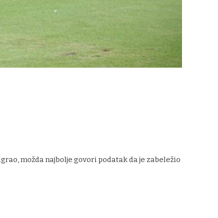
 igrao, možda najbolje govori podatak da je zabeležio