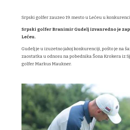
Srpski golfer zauzeo 19. mesto u Lećeu u konkurencij
Srpski golfer Branimir Gudelj izvanredno je zapo
Lećeu.
Gudelj je u izuzetno jakoj konkurenciji, pošto je na
zaostatka u odnosu na pobednika Šona Krokera iz Sje
golfer Markus Maukner.