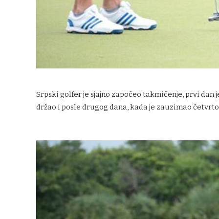
Srpski golfer je sjajno započeo takmičenje, prvi dan
držao i posle drugog dana, kada je zauzimao četvrto