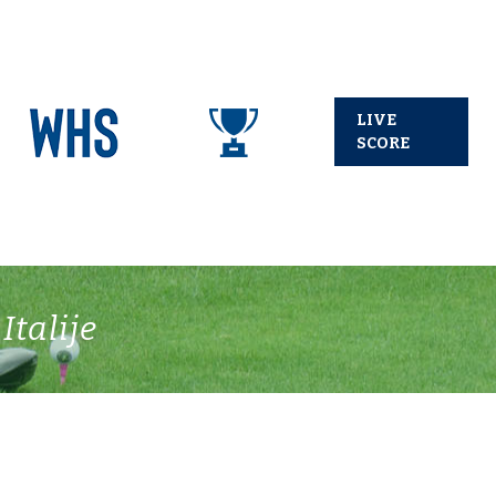
LIVE
SCORE
talije