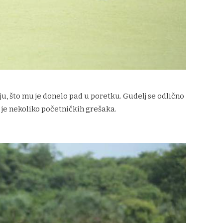
ju, što mu je donelo pad u poretku. Gudelj se odlično
 je nekoliko početničkih grešaka.