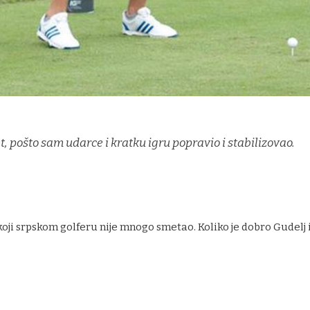
 pošto sam udarce i kratku igru popravio i stabilizovao.
 koji srpskom golferu nije mnogo smetao. Koliko je dobro Gudelj