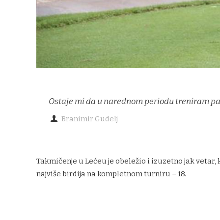
Ostaje mi da u narednom periodu treniram pat,
Branimir Gudelj
Takmičenje u Lećeu je obeležio i izuzetno jak vetar,
najviše birdija na kompletnom turniru – 18.