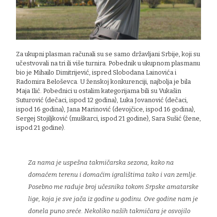
Za ukupni plasman računali su se samo državljani Srbije, koji su
učestvovali na tri ili više turnira. Pobednik u ukupnom plasmanu
bio je Mihailo Dimitrijević, ispred Slobodana Lainovića i
Radomira Beloševca. U ženskoj konkurenciji, najbolja je bila
Maja Ilić. Pobednici u ostalim kategorijama bili su Vukašin
Suturović (dečaci, ispod 12 godina), Luka Jovanović (dečaci,
ispod 16 godina), Jana Marinović (devojčice, ispod 16 godina),
Sergej Stojiljković (muškarci, ispod 21 godine), Sara Sušić (žene,
ispod 21 godine).
Za nama je uspešna takmičarska sezona, kako na
domaćem terenu i domaćim igralištima tako i van zemlje.
Posebno me raduje broj učesnika tokom Srpske amatarske
lige, koja je sve jača iz godine u godinu. Ove godine nam je
donela puno sreće. Nekoliko naših takmičara je osvojilo