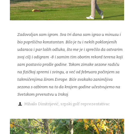
Zadovoljan sam igrom. Sva tri dana sam igrao u minusu i
bio poprilično konstantan. Bilo je tu i nekih poklonjenih
udaraca i par loših odluka, što me je i sprečilo da ostvarim
svoj cilj i odigram -8 i samim tim oborim rekord terena koji
sam postavio prošle godine. Tokom zimske sezone radiću
na fizičkoj spremi i svingu, a već od februara počinjem sa
takmičenjima širom Evrope. Biće svakako zanimljiva
sezona s ozbirom na to da krajem godine učestvujemo na
Svetskom prvenstvu u Irskoj.
Mihailo Dimitrijević, srpski golf reprezentativac