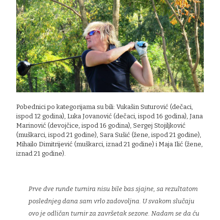
Pobednici po kategorijama su bili: Vukašin Suturović (dečaci,
ispod 12 godina), Luka Jovanović (dečaci, ispod 16 godina), Jana
Marinović (devojčice, ispod 16 godina), Sergej Stojiljković
(muškarci, ispod 21 godine), Sara Sušić (žene, ispod 21 godine),
Mihailo Dimitrijević (muškarci, iznad 21 godine) i Maja Ilić (žene,
iznad 21 godine).
Prve dve runde turnira nisu bile bas sjajne, sa rezultatom
poslednjeg dana sam vrlo zadovoljna. U svakom slučaju
ovo je odličan turnir za završetak sezone. Nadam se da ću