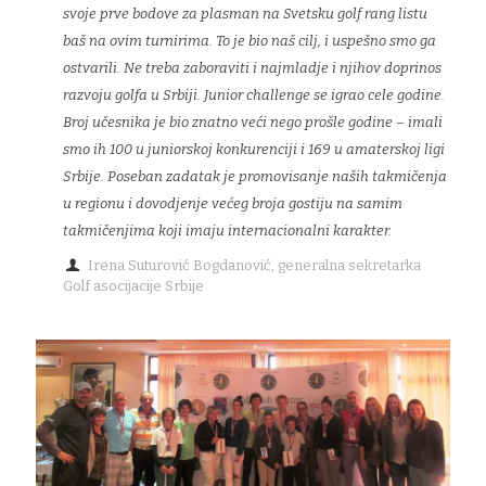
svoje prve bodove za plasman na Svetsku golf rang listu
baš na ovim turnirima. To je bio naš cilj, i uspešno smo ga
ostvarili. Ne treba zaboraviti i najmladje i njihov doprinos
razvoju golfa u Srbiji. Junior challenge se igrao cele godine.
Broj učesnika je bio znatno veći nego prošle godine – imali
smo ih 100 u juniorskoj konkurenciji i 169 u amaterskoj ligi
Srbije. Poseban zadatak je promovisanje naših takmičenja
u regionu i dovodjenje većeg broja gostiju na samim
takmičenjima koji imaju internacionalni karakter.
Irena Suturović Bogdanović, generalna sekretarka
Golf asocijacije Srbije