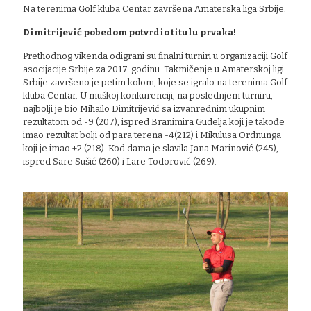
Na terenima Golf kluba Centar završena Amaterska liga Srbije.
Dimitrijević pobedom potvrdio titulu prvaka!
Prethodnog vikenda odigrani su finalni turniri u organizaciji Golf
asocijacije Srbije za 2017. godinu. Takmičenje u Amaterskoj ligi
Srbije završeno je petim kolom, koje se igralo na terenima Golf
kluba Centar. U muškoj konkurenciji, na poslednjem turniru,
najbolji je bio Mihailo Dimitrijević sa izvanrednim ukupnim
rezultatom od -9 (207), ispred Branimira Gudelja koji je takođe
imao rezultat bolji od para terena -4(212) i Mikulusa Ordnunga
koji je imao +2 (218). Kod dama je slavila Jana Marinović (245),
ispred Sare Sušić (260) i Lare Todorović (269).