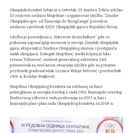
Olimpijski komitet Srbije je u četvrtak, 13. marta u Tršiću održao
III redovnu sednicu Skupštine i organizovao izložbu “Zimske
Olimpijske igre: od Šamonija do Pjongčanga” povodom
nedavno završenih XXIII Olimpijskih igara u Republici Koreji.
Izložba je postavljena u „Vukovom domu kulture” gde su
prikazani najznačajniji momenti iz istorije Zimskih olimpijskih
igara, eksponati iz fundusa Olimpijskog muzeja, i postignuća
naših olimpijaca. Delegati Skupštine, među kojima je bila i
Jovana Trifunović, asistent generalnog sekretara GAS
prisustovali su svečanom otvaranju izložbe gde su prisutne
pozdravili gradonačelnik Loznice Vidoje Petrović i predsednik
OKS-a, Božidar Maljković.
Skupština Olimpijskog komiteta na održanoj sednici
jednoglasno je usvojila izveštaj o radu OKS, finansijski i izveštaj
Nadzornog odbora o radu poslovanju za 2017-u, kao i
finansijski plan i plan rada Olimpijskog komiteta za 2018-u.