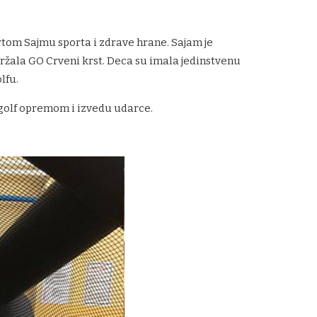
vrtom Sajmu sporta i zdrave hrane. Sajam je
održala GO Crveni krst. Deca su imala jedinstvenu
lfu.
a golf opremom i izvedu udarce.