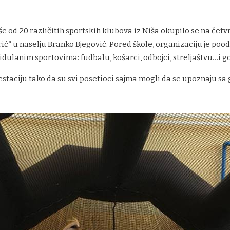
iše od 20 različitih sportskih klubova iz Niša okupilo se na čet
rić“ u naselju Branko Bjegović. Pored škole, organizaciju je po
idulanim sportovima: fudbalu, košarci, odbojci, streljaštvu…i go
ifestaciju tako da su svi posetioci sajma mogli da se upoznaju s