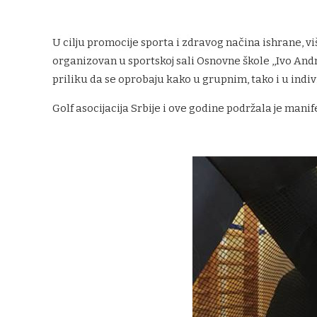
U cilju promocije sporta i zdravog načina ishrane, v
organizovan u sportskoj sali Osnovne škole ,,Ivo And
priliku da se oprobaju kako u grupnim, tako i u indiv
Golf asocijacija Srbije i ove godine podržala je man