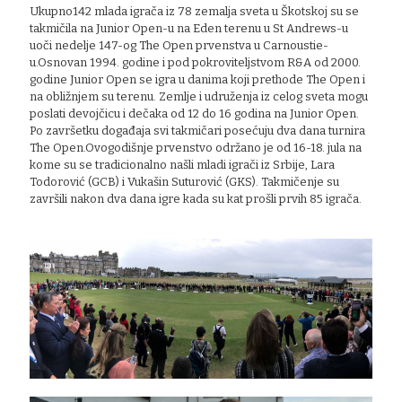
Ukupno142 mlada igrača iz 78 zemalja sveta u Škotskoj su se
takmičila na Junior Open-u na Eden terenu u St Andrews-u
uoči nedelje 147-og The Open prvenstva u Carnoustie-
u.Osnovan 1994. godine i pod pokroviteljstvom R&A od 2000.
godine Junior Open se igra u danima koji prethode The Open i
na obližnjem su terenu. Zemlje i udruženja iz celog sveta mogu
poslati devojčicu i dečaka od 12 do 16 godina na Junior Open.
Po završetku događaja svi takmičari posećuju dva dana turnira
The Open.Ovogodišnje prvenstvo održano je od 16-18. jula na
kome su se tradicionalno našli mladi igrači iz Srbije, Lara
Todorović (GCB) i Vukašin Suturović (GKS). Takmičenje su
završili nakon dva dana igre kada su kat prošli prvih 85 igrača.