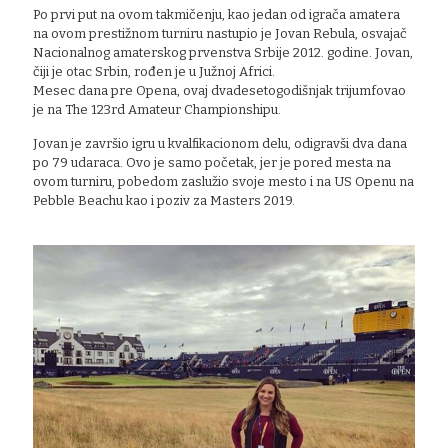
Po prvi put na ovom takmičenju, kao jedan od igrača amatera
na ovom prestižnom turniru nastupio je Jovan Rebula, osvajač
Nacionalnog amaterskog prvenstva Srbije 2012. godine. Jovan,
čiji je otac Srbin, rođen je u Južnoj Africi.
Mesec dana pre Opena, ovaj dvadesetogodišnjak trijumfovao
je na The 123rd Amateur Championshipu.
Jovan je završio igru u kvalfikacionom delu, odigravši dva dana
po 79 udaraca. Ovo je samo početak, jer je pored mesta na
ovom turniru, pobedom zaslužio svoje mesto i na US Openu na
Pebble Beachu kao i poziv za Masters 2019.