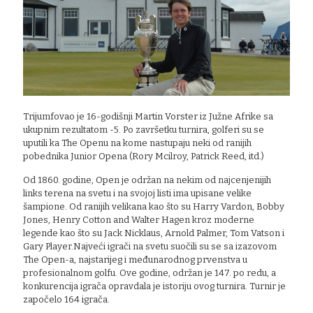
Trijumfovao je 16-godišnji Martin Vorster iz Južne Afrike sa
ukupnim rezultatom -5. Po završetku turnira, golferi su se
uputili ka The Openu na kome nastupaju neki od ranijih
pobednika Junior Opena (Rory Mcilroy, Patrick Reed, itd.)
Od 1860. godine, Open je održan na nekim od najcenjenijih
links terena na svetu i na svojoj listi ima upisane velike
šampione. Od ranijih velikana kao što su Harry Vardon, Bobby
Jones, Henry Cotton and Walter Hagen kroz moderne
legende kao što su Jack Nicklaus, Arnold Palmer, Tom Vatson i
Gary Player.Najveći igrači na svetu suočili su se sa izazovom
The Open-a, najstarijeg i međunarodnog prvenstva u
profesionalnom golfu. Ove godine, održan je 147. po redu, a
konkurencija igrača opravdala je istoriju ovog turnira. Turnir je
započelo 164 igrača.