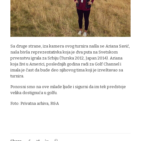
Sa druge strane, iza kamera ovog turnira našla se Ariana Savić,
naša bivša reprezentativka koja je dva puta na Svetskom
prvenstvu igrala za Srbiju (Turska 2012, Japan 2014). Ariana
koja živi u Americi, poslednjih godina radi za Golf Channel i
imala je čast da bude deo njihovog tima koji je izveštavao sa
turnira.
Ponosni smo na ove mlade ljude i sigurni da im tek predstoje
velika dostignuća u golfu.
Foto: Privatna arhiva, R&A