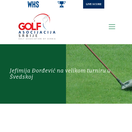
LIVE SCORE
Jefimija Đorđević na velikom turniru u
Švedskoj