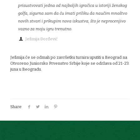
prisustvovati jedna od najboljih igračica u istoriji ženskog
golfa, sigurna sam da ću imati priliku da naučim mnoštvo
novih stvari i prikupim nova iskustva, što je neprocenjivo
vazno za moju igru trenutno.
Jefimija Đorđević
Jefimija će se odmah po završetku turnira uputiti u Beograd na
Otvoreno Juniorsko Prvenstvo Srbije koje se održava od 21-23.
juna u Beogradu.
Share