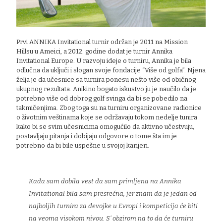
Prvi ANNIKA Invitational turnir održan je 2011 na Mission
Hillsu u Ameici, a 2012. godine dodat je turnir Annika
Invitational Europe. U razvoju ideje o turniru, Annika je bila
odlučna da uključi i slogan svoje fondacije “Više od golfa”. Njena
želja je da učesnice sa turnira ponesu nešto više od običnog
ukupnog rezultata. Anikino bogato iskustvo ju je naučilo da je
potrebno više od dobrog golf svinga da bi se pobedilo na
takmičenjima. Zbog toga su na turniru organizovane radionice
o životnim veštinama koje se održavaju tokom nedelje tunira
kako bi se svim učesnicima omogućilo da aktivno učestvuju,
postavljaju pitanja i dobijaju odgovore o tome šta im je
potrebno da bi bile uspešne u svojoj karijeri.
Kada sam dobila vest da sam primljena na Annika
Invitational bila sam presrećna, jer znam da je jedan od
najboljih turnira za devojke u Evropi i kompeticija će biti
na veoma visokom nivou. S’ obzirom na to da će turniru