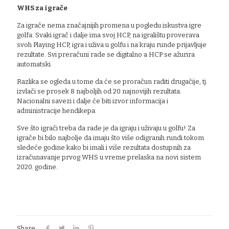
WHS za igrače
Za igrače nema značajnijih promena u pogledu iskustva igre
golfa. Svaki igrač i dalje ima svoj HCP, na igralištu proverava
svoh Playing HCP, igra i uživa u golfu i na kraju runde prijavljuje
rezultate. Svi preračuni rade se digitalno a HCP se ažurira
automatski.
Razlika se ogleda u tome da će se proračun raditi drugačije, tj.
izvlači se prosek 8 najboljih od 20 najnovijih rezultata.
Nacionalni savezi i dalje će biti izvor informacija i
administracije hendikepa.
Sve što igrači treba da rade je da igraju i uživaju u golfu! Za
igrače bi bilo najbolje da imaju što više odigranih rundi tokom
sledeće godine kako bi imali i više rezultata dostupnih za
izračunavanje prvog WHS u vreme prelaska na novi sistem
2020. godine.
Share