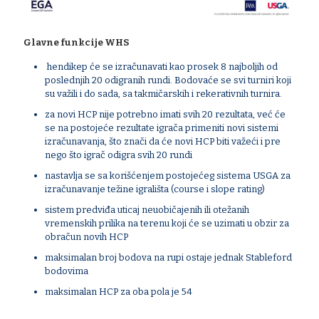
Glavne funkcije WHS
hendikep će se izračunavati kao prosek 8 najboljih od
poslednjih 20 odigranih rundi. Bodovaće se svi turniri koji
su važili i do sada, sa takmičarskih i rekerativnih turnira.
za novi HCP nije potrebno imati svih 20 rezultata, već će
se na postojeće rezultate igrača primeniti novi sistemi
izračunavanja, što znači da će novi HCP biti važeći i pre
nego što igrač odigra svih 20 rundi
nastavlja se sa korišćenjem postojećeg sistema USGA za
izračunavanje težine igrališta (course i slope rating)
sistem predviđa uticaj neuobičajenih ili otežanih
vremenskih prilika na terenu koji će se uzimati u obzir za
obračun novih HCP
maksimalan broj bodova na rupi ostaje jednak Stableford
bodovima
maksimalan HCP za oba pola je 54