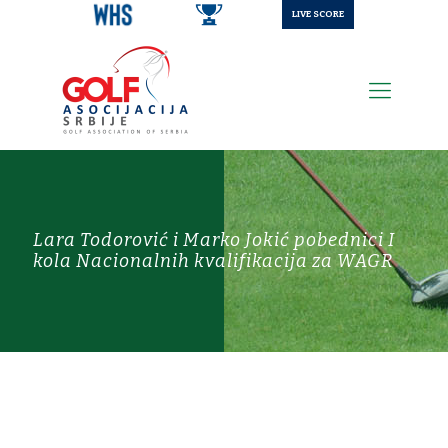
LIVE SCORE
Lara Todorović i Marko Jokić pobednici I
kola Nacionalnih kvalifikacija za WAGR