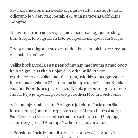
Prvo kolo nacionalnih kvalifikacija za svetsku amatersku listu
odigrano je u četvrtak i petak, 4-5. juna na terenu Golf kluba
Beograd.
Na ovom turniru učestvuju članovi nacionalnog i juniorskog
tima Srbije, kao i igrači sa liste perspektivnih sportista Srbije.
Prvog dana odigrane su dve runde, dok je petak bio rezervisan
za finalne mečeve.
Velika borba vodila se u prepodnevnim mečevima a meč ovog
kola odigrali su Nikola Bojanić i Marko Sušić. Nakon
izjednačenog rezultata na 18-oj rupi, usledilo je nadigravanje
koje se nastavilo do 22-e rupe na kojoj je uspešniji bio Nikola
Bojanić. Pobedom u prvom kolu, Nikola je izborio igru za treće
mesto koje je u petak potvrdio pobedivši Momira Vickovića.
Ništa manje zanimljiv meč odigran je tokom finala u muškoj
konkurenciji. Juniorski reprezentativci Marko Jokić i Andrija
Đorđević završili su izjednačenim rezultatom na 18-oj rupi,
nakon čega je na 19-oj rupi Marko Jokić osvojio meč.
U ženskom finalu iznanadila je Lara Todorović savladavši