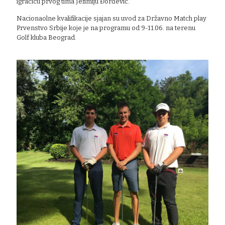
igračicu prvog tima Jefimiju Đorđević.
Nacionaolne kvalifikacije sjajan su uvod za Državno Match play
Prvenstvo Srbije koje je na programu od 9-11.06. na terenu
Golf kluba Beograd.