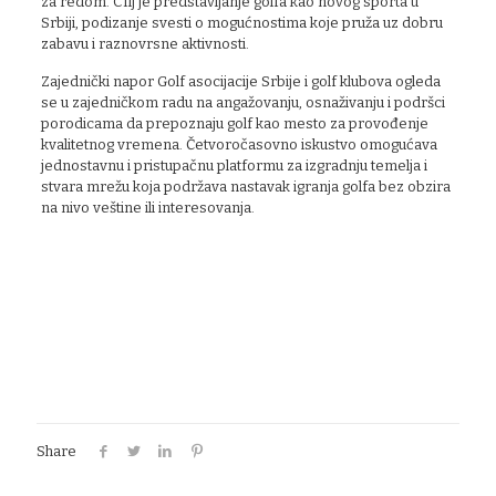
za redom. CIlj je predstavljanje golfa kao novog sporta u
Srbiji, podizanje svesti o mogućnostima koje pruža uz dobru
zabavu i raznovrsne aktivnosti.
Zajednički napor Golf asocijacije Srbije i golf klubova ogleda
se u zajedničkom radu na angažovanju, osnaživanju i podršci
porodicama da prepoznaju golf kao mesto za provođenje
kvalitetnog vremena. Četvoročasovno iskustvo omogućava
jednostavnu i pristupačnu platformu za izgradnju temelja i
stvara mrežu koja podržava nastavak igranja golfa bez obzira
na nivo veštine ili interesovanja.
Share