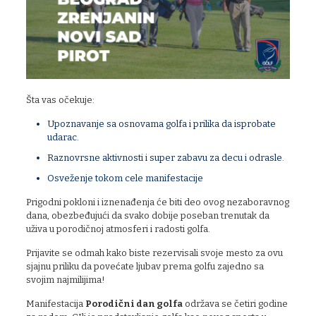
Šta vas očekuje:
Upoznavanje sa osnovama golfa i prilika da isprobate
udarac.
Raznovrsne aktivnosti i super zabavu za decu i odrasle.
Osveženje tokom cele manifestacije
Prigodni pokloni i iznenađenja će biti deo ovog nezaboravnog
dana, obezbeđujući da svako dobije poseban trenutak da
uživa u porodičnoj atmosferi i radosti golfa.
Prijavite se odmah kako biste rezervisali svoje mesto za ovu
sjajnu priliku da povećate ljubav prema golfu zajedno sa
svojim najmilijima!
Manifestacija
Porodični dan golfa
održava se četiri godine