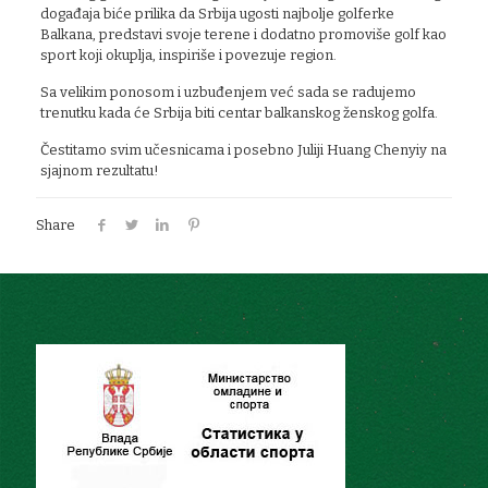
događaja biće prilika da Srbija ugosti najbolje golferke
Balkana, predstavi svoje terene i dodatno promoviše golf kao
sport koji okuplja, inspiriše i povezuje region.
Sa velikim ponosom i uzbuđenjem već sada se radujemo
trenutku kada će Srbija biti centar balkanskog ženskog golfa.
Čestitamo svim učesnicama i posebno Juliji Huang Chenyiy na
sjajnom rezultatu!
Share