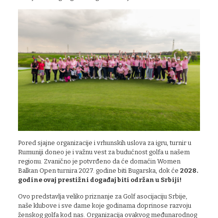
Pored sjajne organizacije i vrhunskih uslova za igru, turnir u
Rumuniji doneo je i važnu vest za budućnost golfa u našem
regionu. Zvanično je potvrđeno da će domaćin Women
Balkan Open turnira 2027. godine biti Bugarska, dok će
2028.
godine ovaj prestižni događaj biti održan u Srbiji!
Ovo predstavlja veliko priznanje za Golf asocijaciju Srbije,
naše klubove i sve dame koje godinama doprinose razvoju
ženskog golfa kod nas. Organizacija ovakvog međunarodnog