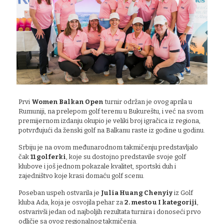
Prvi
Women Balkan Open
turnir održan je ovog aprila u
Rumuniji, na prelepom golf terenu u Bukureštu, i već na svom
premijernom izdanju okupio je veliki broj igračica iz regiona,
potvrđujući da ženski golf na Balkanu raste iz godine u godinu.
Srbiju je na ovom međunarodnom takmičenju predstavljalo
čak
11 golferki
, koje su dostojno predstavile svoje golf
klubove i još jednom pokazale kvalitet, sportski duh i
zajedništvo koje krasi domaću golf scenu.
Poseban uspeh ostvarila je
Julia Huang Chenyiy
iz Golf
kluba Ada, koja je osvojila pehar za
2. mesto u I kategoriji
,
ostvarivši jedan od najboljih rezultata turnira i donoseći prvo
odličje sa ovog regionalnog takmičenja.